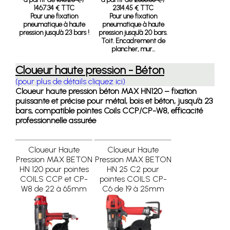
1467.34 € TTC
2314.45 € TTC
Pour une fixation
Pour une fixation
pneumatique à haute
pneumatique à haute
pression jusqu'à 23 bars !
pression jusqu'à 20 bars.
Toit. Encadrement de
plancher, mur...
Cloueur haute pression - Béton
(pour plus de détails cliquez ici)
Cloueur haute pression béton MAX HN120 – fixation
puissante et précise pour métal, bois et béton, jusqu’à 23
bars, compatible pointes Coils CCP/CP-W8, efficacité
professionnelle assurée
Cloueur Haute
Cloueur Haute
Pression MAX BETON
Pression MAX BETON
HN 120 pour pointes
HN 25 C2 pour
COILS CCP et CP-
pointes COILS CP-
W8 de 22 à 65mm
C6 de 19 à 25mm