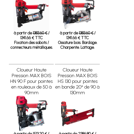
à partir de
1383.60 €
/
à partir de
1383.60 €
/
1341.66 € TTC
1341.66 € TTC
Fixation des sabots /
Ossature bois. Bardage.
connecteurs métalliques.
Charpente. Lattage.
Cloueur Haute
Cloueur Haute
Pression MAX BOIS
Pression MAX BOIS
HN 90 F pour pointes
HS 130 pour pointes
en rouleaux de 50 à
en bande 20° de 90 à
90mm
130mm
à partir de
1513.20 €
/
à partir de
2386.80 €
/