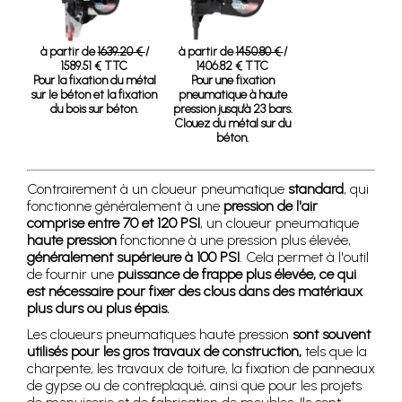
à partir de
1639.20 €
/
à partir de
1450.80 €
/
1589.51 € TTC
1406.82 € TTC
Pour la fixation du métal
Pour une fixation
sur le béton et la fixation
pneumatique à haute
du bois sur béton.
pression jusqu'à 23 bars.
Clouez du métal sur du
béton.
Contrairement à un cloueur pneumatique
standard
, qui
fonctionne généralement à une
pression de l'air
comprise entre 70 et 120 PSI
, un cloueur pneumatique
haute pression
fonctionne à une pression plus élevée,
généralement supérieure à 100 PSI
. Cela permet à l'outil
de fournir une
puissance de frappe plus élevée, ce qui
est nécessaire pour fixer des clous dans des matériaux
plus durs ou plus épais.
Les cloueurs pneumatiques haute pression
sont souvent
utilisés pour les gros travaux de construction,
tels que la
charpente, les travaux de toiture, la fixation de panneaux
de gypse ou de contreplaqué, ainsi que pour les projets