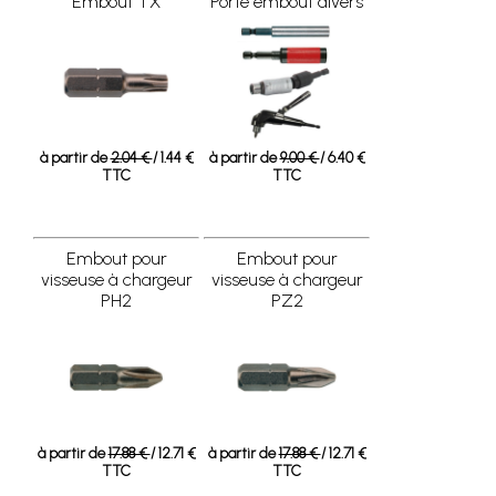
Embout TX
Porte embout divers
à partir de
2.04 €
/ 1.44 €
à partir de
9.00 €
/ 6.40 €
TTC
TTC
Embout pour
Embout pour
visseuse à chargeur
visseuse à chargeur
PH2
PZ2
à partir de
17.88 €
/ 12.71 €
à partir de
17.88 €
/ 12.71 €
TTC
TTC