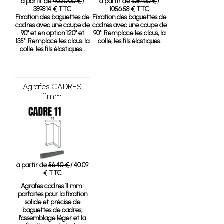
à partir de
4020.00 €
/
à partir de
1089.60 €
/
3898.14 € TTC
1056.58 € TTC
Fixation des baguettes de
Fixation des baguettes de
cadres avec une coupe de
cadres avec une coupe de
90° et en option 120° et
90°. Remplace les clous, la
135°. Remplace les clous. la
colle, les fils élastiques.
colle. les fils élastiques…
Agrafes CADRES
11mm
à partir de
56.40 €
/ 40.09
€ TTC
Agrafes cadres 11 mm
:
parfaites pour la fixation
solide et précise de
baguettes de cadres,
l'assemblage léger et la