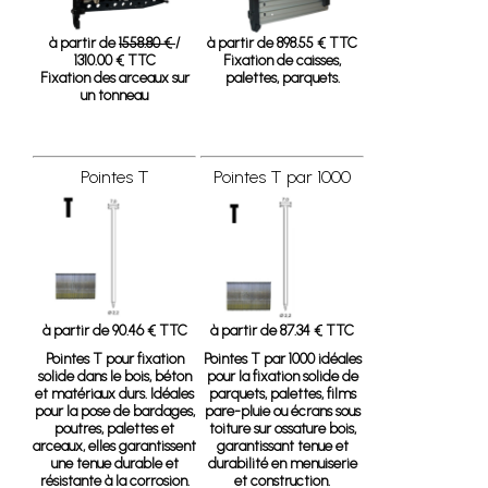
à partir de
1558.80 €
/
à partir de 898.55 € TTC
1310.00 € TTC
Fixation de caisses,
Fixation des arceaux sur
palettes, parquets.
un tonneau
Pointes T
Pointes T par 1000
à partir de 90.46 € TTC
à partir de 87.34 € TTC
Pointes T
pour fixation
Pointes T par 1000
idéales
solide dans le bois, béton
pour la fixation solide de
et matériaux durs. Idéales
parquets, palettes, films
pour la pose de bardages,
pare-pluie ou écrans sous
poutres, palettes et
toiture sur ossature bois,
arceaux, elles garantissent
garantissant tenue et
une tenue durable et
durabilité en menuiserie
résistante à la corrosion.
et construction.