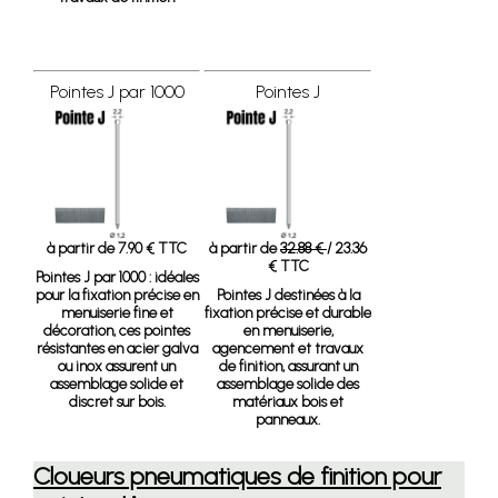
Pointes J par 1000
Pointes J
à partir de 7.90 € TTC
à partir de
32.88 €
/ 23.36
€ TTC
Pointes J par 1000
: idéales
pour la fixation précise en
Pointes J
destinées à la
menuiserie fine et
fixation précise et durable
décoration, ces pointes
en menuiserie,
résistantes en acier galva
agencement et travaux
ou inox assurent un
de finition, assurant un
assemblage solide et
assemblage solide des
discret sur bois.
matériaux bois et
panneaux.
Cloueurs pneumatiques de finition pour