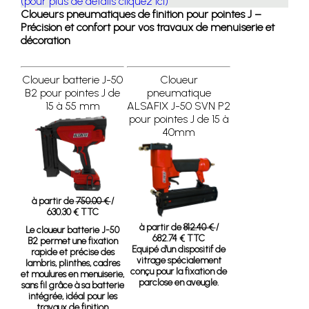
(pour plus de détails cliquez ici)
Cloueurs pneumatiques de finition pour pointes J –
Précision et confort pour vos travaux de menuiserie et
décoration
Cloueur batterie J-50
Cloueur
B2 pour pointes J de
pneumatique
15 à 55 mm
ALSAFIX J-50 SVN P2
pour pointes J de 15 à
40mm
à partir de
750.00 €
/
630.30 € TTC
à partir de
812.40 €
/
Le cloueur batterie J-50
682.74 € TTC
B2
permet une fixation
Equipé d'un dispositif de
rapide et précise des
vitrage spécialement
lambris, plinthes, cadres
conçu pour la fixation de
et moulures en menuiserie,
parclose en aveugle.
sans fil grâce à sa batterie
intégrée, idéal pour les
travaux de finition