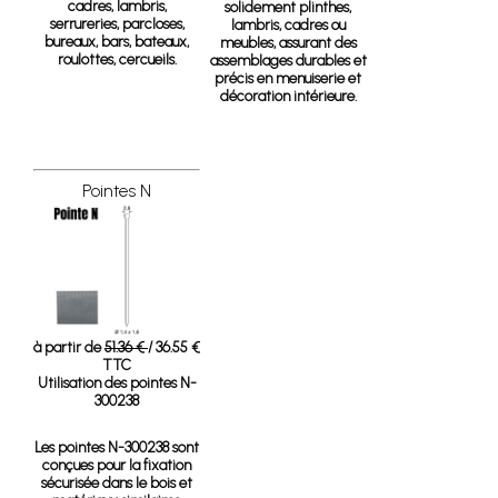
cadres, lambris,
solidement plinthes,
serrureries, parcloses,
lambris, cadres ou
bureaux, bars, bateaux,
meubles, assurant des
roulottes, cercueils.
assemblages durables et
précis en menuiserie et
décoration intérieure.
Pointes N
à partir de
51.36 €
/ 36.55 €
TTC
Utilisation des pointes N-
300238
Les pointes N-300238 sont
conçues pour la fixation
sécurisée dans le bois et