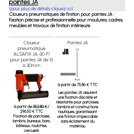
pointes JA
(pour plus de détails cliquez ici)
Cloueurs pneumatiques de finition pour pointes JA :
fixation précise et professionnelle pour moulures, cadres,
meubles et travaux de finition intérieure
Cloueur
Pointes JA
pneumatique
ALSAFIX JA-30 P1
pour pointes JA de 13
à 30mm
à partir de 75.86 € TTC
Les pointes JA assurent
une fixation discrète et
résistante pour parcloses,
à partir de
352.80 €
/
lambris et constructions
296.50 € TTC
nautiques, garantissant
Fixation de parcloses,
une finition impeccable
lambris, bureaux, bars,
sans éclatement du
bâteaux, roulottes,
matériau.
cercueils