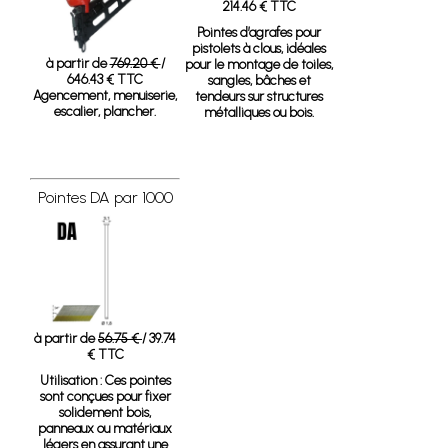
214.46 € TTC
Pointes d’agrafes pour
pistolets à clous, idéales
à partir de
769.20 €
/
pour le montage de toiles,
646.43 € TTC
sangles, bâches et
Agencement, menuiserie,
tendeurs sur structures
escalier, plancher.
métalliques ou bois.
Pointes DA par 1000
à partir de
56.75 €
/ 39.74
€ TTC
Utilisation :
Ces pointes
sont conçues pour fixer
solidement bois,
panneaux ou matériaux
légers en assurant une