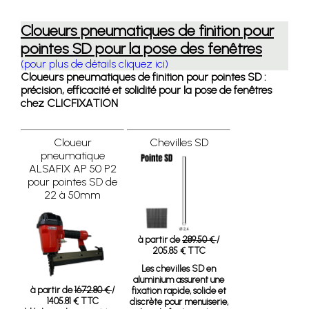
Cloueurs pneumatiques de finition pour
pointes SD pour la pose des fenêtres
(pour plus de détails cliquez ici)
Cloueurs pneumatiques de finition pour pointes SD :
précision, efficacité et solidité pour la pose de fenêtres
chez CLICFIXATION
Cloueur
Chevilles SD
pneumatique
ALSAFIX AP 50 P2
pour pointes SD de
22 à 50mm
à partir de
289.50 €
/
205.85 € TTC
Les chevilles SD en
aluminium assurent une
à partir de
1672.80 €
/
fixation rapide, solide et
1405.81 € TTC
discrète pour menuiserie,