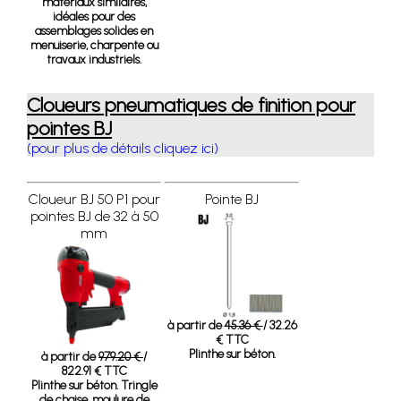
matériaux similaires,
idéales pour des
assemblages solides en
menuiserie, charpente ou
travaux industriels.
Cloueurs pneumatiques de finition pour
pointes BJ
(pour plus de détails cliquez ici)
Cloueur BJ 50 P1 pour
Pointe BJ
pointes BJ de 32 à 50
mm
à partir de
45.36 €
/ 32.26
€ TTC
Plinthe sur béton.
à partir de
979.20 €
/
822.91 € TTC
Plinthe sur béton. Tringle
de chaise, moulure de