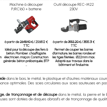
Machine à découper
Outil découpe REC-M22
PJRC160 + batterie
230V
à partir de
2648.40 €
/ 2568.12 €
à partir de
3955.20 €
/ 3835.31 €
TTC
TTC
Idéal pour la découpe des fers à
Permet de couper les barres
béton. Plombier. chauffagiste.
d'armature, les barres rondes et
on
électricien. maçon. Construction
les tiges filetées ; Ø22mm max.
générale. béton prébariquée, BTP
Adapté aux travaux dans le
...
bâtiment et l'industrie.
pide
dans le bois, le métal, le plastique et d'autres matériaux cou
ance optimales. Des scies circulaires aux scies sauteuses en pas
age, de tronçonnage et de découpe
dans le métal, la pierre et le
ueuses sont dotées de disques abrasifs et de tronçonnage de qual