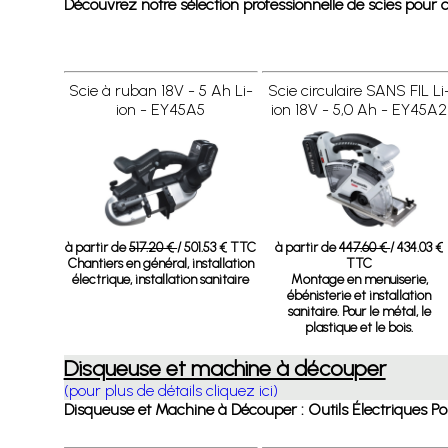
Découvrez notre sélection professionnelle de scies pour ch
Scie à ruban 18V - 5 Ah Li-
Scie circulaire SANS FIL Li
ion - EY45A5
ion 18V - 5,0 Ah - EY45A2
à partir de
517.20 €
/ 501.53 € TTC
à partir de
447.60 €
/ 434.03 €
Chantiers en général, installation
TTC
électrique, installation sanitaire
Montage en menuiserie,
ébénisterie et installation
sanitaire. Pour le métal, le
plastique et le bois.
Disqueuse et machine à découper
(pour plus de détails cliquez ici)
Disqueuse et Machine à Découper : Outils Électriques Po