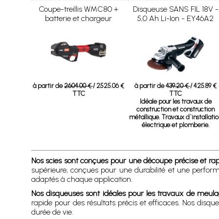
Coupe-treillis WMC80 +
Disqueuse SANS FIL 18V -
batterie et chargeur
5,0 Ah Li-Ion - EY46A2
à partir de
2604.00 €
/ 2525.06 €
à partir de
439.20 €
/ 425.89 €
TTC
TTC
Idéale pour les travaux de
construction et construction
métallique. Travaux d`installati
électrique et plomberie.
Nos scies sont conçues pour une découpe précise et ra
supérieure, conçues pour une durabilité et une perform
adaptés à chaque application.
Nos disqueuses sont idéales pour les travaux de meul
rapide pour des résultats précis et efficaces. Nos disq
durée de vie.