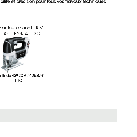
bilité et précision pour tous vos travaux techniques.
 sauteuse sans fil 18V -
,0 Ah - EY45A1LJ2G
rtir de
439.20 €
/ 425.89 €
TTC