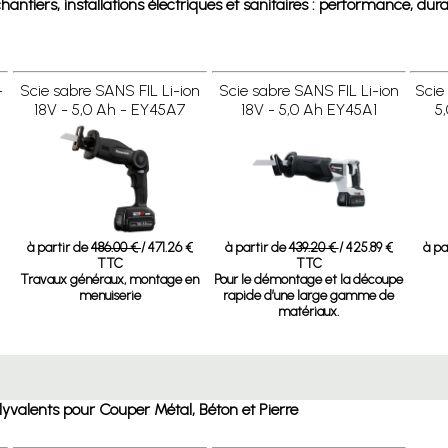
antiers, installations électriques et sanitaires : performance, dura
-
Scie sabre SANS FIL Li-ion
Scie sabre SANS FIL Li-ion
Scie
18V - 5,0 Ah - EY45A7
18V - 5,0 Ah EY45A1
5
à partir de
486.00 €
/ 471.26 €
à partir de
439.20 €
/ 425.89 €
à pa
TTC
TTC
Travaux généraux, montage en
Pour le démontage et la découpe
menuiserie
rapide d’une large gamme de
matériaux.
lyvalents pour Couper Métal, Béton et Pierre