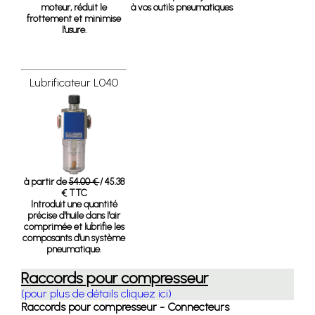
moteur, réduit le
à vos outils pneumatiques.
frottement et minimise
l'usure.
Lubrificateur L040
à partir de
54.00 €
/ 45.38
€ TTC
Introduit une quantité
précise d'huile dans l'air
comprimée et lubrifie les
composants d'un système
pneumatique.
Raccords pour compresseur
(pour plus de détails cliquez ici)
Raccords pour compresseur - Connecteurs