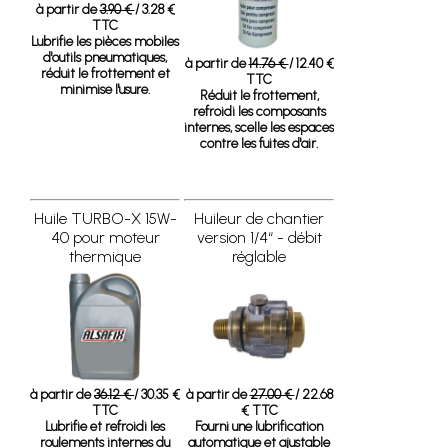
à partir de
3.90 €
/ 3.28 €
TTC
Lubrifie les pièces mobiles
d'outils pneumatiques,
à partir de
14.76 €
/ 12.40 €
réduit le frottement et
TTC
minimise l'usure.
Réduit le frottement,
refroidi les composants
internes, scelle les espaces
contre les fuites d'air.
Huile TURBO-X 15W-
Huileur de chantier
40 pour moteur
version 1/4“ - débit
thermique
réglable
à partir de
36.12 €
/ 30.35 €
à partir de
27.00 €
/ 22.68
TTC
€ TTC
Lubrifie et refroidi les
Fourni une lubrification
roulements internes du
automatique et ajustable