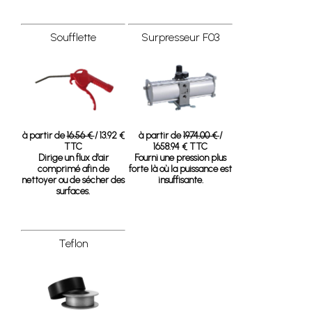
Soufflette
Surpresseur F03
à partir de
16.56 €
/ 13.92 €
à partir de
1974.00 €
/
TTC
1658.94 € TTC
Dirige un flux d'air
Fourni une pression plus
comprimé afin de
forte là où la puissance est
nettoyer ou de sécher des
insuffisante.
surfaces.
Teflon