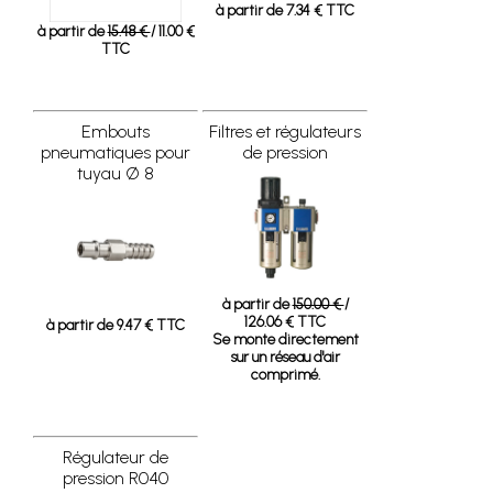
à partir de 7.34 € TTC
à partir de
15.48 €
/ 11.00 €
TTC
Embouts
Filtres et régulateurs
pneumatiques pour
de pression
tuyau Ø 8
à partir de
150.00 €
/
126.06 € TTC
à partir de 9.47 € TTC
Se monte directement
sur un réseau d'air
comprimé.
Régulateur de
pression R040