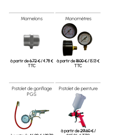
Mamelons
Manomètres
à partir de
6.72 €
/ 4.78 €
à partir de
18.00 €
/ 15.13 €
TTC
TTC
Pistolet de gonflage
Pistolet de peinture
PGS
à partir de
291.60 €
/