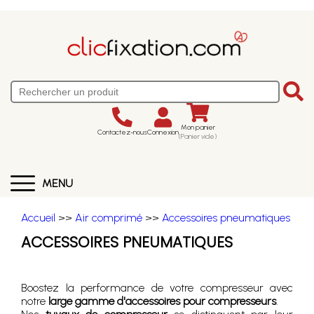
Mon panier
Contactez-nous
Connexion
(Panier vide)
MENU
Accueil
>>
Air comprimé
>>
Accessoires pneumatiques
ACCESSOIRES PNEUMATIQUES
Boostez la performance de votre compresseur avec
notre
large gamme d'accessoires pour compresseurs
.