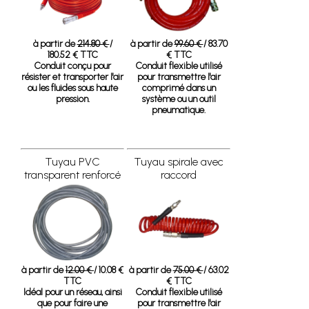
à partir de
214.80 €
/
à partir de
99.60 €
/ 83.70
180.52 € TTC
€ TTC
Conduit conçu pour
Conduit flexible utilisé
résister et transporter l'air
pour transmettre l'air
ou les fluides sous haute
comprimé dans un
pression.
système ou un outil
pneumatique.
Tuyau PVC
Tuyau spirale avec
transparent renforcé
raccord
à partir de
12.00 €
/ 10.08 €
à partir de
75.00 €
/ 63.02
TTC
€ TTC
Idéal pour un réseau, ainsi
Conduit flexible utilisé
que pour faire une
pour transmettre l'air