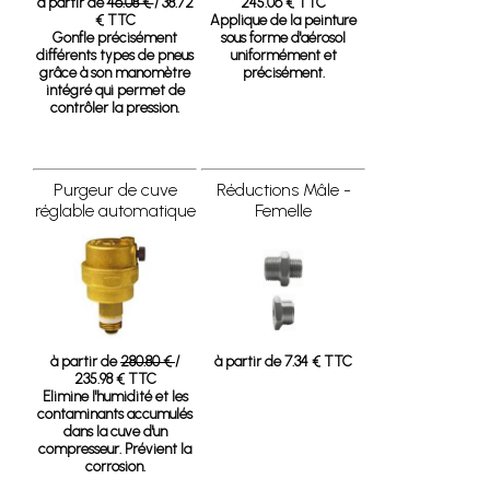
à partir de
46.08 €
/ 38.72
245.06 € TTC
€ TTC
Applique de la peinture
Gonfle précisément
sous forme d'aérosol
différents types de pneus
uniformément et
grâce à son manomètre
précisément.
intégré qui permet de
contrôler la pression.
Purgeur de cuve
Réductions Mâle -
réglable automatique
Femelle
à partir de
280.80 €
/
à partir de 7.34 € TTC
235.98 € TTC
Elimine l'humidité et les
contaminants accumulés
dans la cuve d'un
compresseur. Prévient la
corrosion.