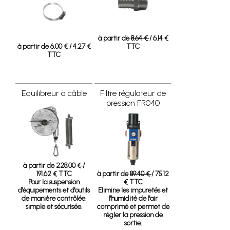
à partir de
8.64 €
/ 6.14 €
à partir de
6.00 €
/ 4.27 €
TTC
TTC
Equilibreur à câble
Filtre régulateur de
pression FR040
à partir de
228.00 €
/
191.62 € TTC
à partir de
89.40 €
/ 75.12
Pour la suspension
€ TTC
d'équipements et d'outils
Elimine les impuretés et
de manière contrôlée,
l'humidité de l'air
simple et sécurisée.
comprimé et permet de
régler la pression de
sortie.