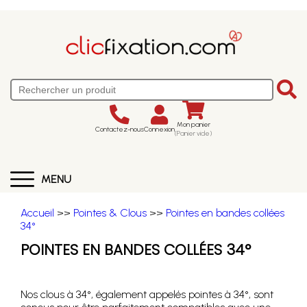
Mon panier
Contactez-nous
Connexion
(Panier vide)
MENU
Accueil
>>
Pointes & Clous
>>
Pointes en bandes collées
34°
POINTES EN BANDES COLLÉES 34°
Nos clous à 34°, également appelés pointes à 34°, sont