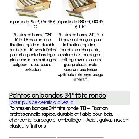
à partir de
91.61 €
/ 66.48 €
à partir de
138.00 €
/ 100.16
TTC
€ TTC
Pointes en bande D34°
Pointes en bande 34° tête
tête TB
assurant une
D gaz
sont conçues pour
fixation rapide et durable
la fixation rapide et
sur bois et dérivés, idéales
durable en charpente,
pour charpente, bardage,
ossature bois, bardage et
planchers et assemblages
coffrage avec cloueurs
exigeant robustesse et
gaz professionnels,
précision.
assurant une tenue
optimale même en usage
intensif.
Pointes en bandes 34° tête ronde
(pour plus de détails cliquez ici)
Pointes en bandes 34° tête ronde TB – Fixation
professionnelle rapide, durable et fiable pour bois,
charpente, bardage et emballage – Acier, galva, inox en
plusieurs finitions