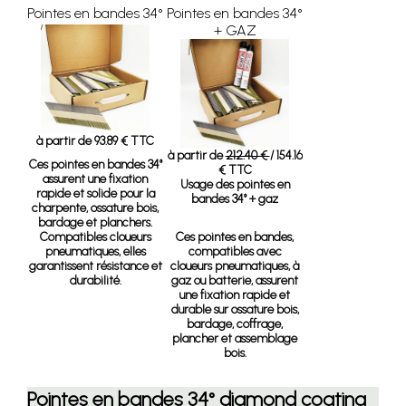
Pointes en bandes 34°
Pointes en bandes 34°
+ GAZ
à partir de 93.89 € TTC
à partir de
212.40 €
/ 154.16
Ces pointes en bandes 34°
€ TTC
assurent une fixation
Usage des pointes en
rapide et solide pour la
bandes 34° + gaz
charpente, ossature bois,
bardage et planchers.
Compatibles cloueurs
Ces pointes en bandes,
pneumatiques, elles
compatibles avec
garantissent résistance et
cloueurs pneumatiques, à
durabilité.
gaz ou batterie, assurent
une fixation rapide et
durable sur ossature bois,
bardage, coffrage,
plancher et assemblage
bois.
Pointes en bandes 34° diamond coating