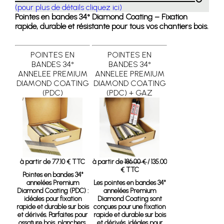
(pour plus de détails cliquez ici)
Pointes en bandes 34° Diamond Coating – Fixation
rapide, durable et résistante pour tous vos chantiers bois.
POINTES EN
POINTES EN
BANDES 34°
BANDES 34°
ANNELEE PREMIUM
ANNELEE PREMIUM
DIAMOND COATING
DIAMOND COATING
(PDC)
(PDC) + GAZ
à partir de 77.10 € TTC
à partir de
186.00 €
/ 135.00
€ TTC
Pointes en bandes 34°
annelées Premium
Les pointes en bandes 34°
Diamond Coating (PDC)
:
annelées Premium
idéales pour fixation
Diamond Coating sont
rapide et durable sur bois
conçues pour une fixation
et dérivés. Parfaites pour
rapide et durable sur bois
ossature bois, planchers,
et dérivés, idéales pour