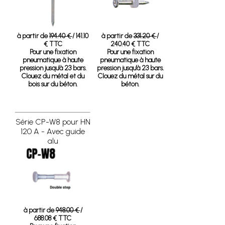
à partir de
194.40 €
/ 141.10
à partir de
331.20 €
/
€ TTC
240.40 € TTC
Pour une fixation
Pour une fixation
pneumatique à haute
pneumatique à haute
pression jusqu'à 23 bars.
pression jusqu'à 23 bars.
Clouez du métal et du
Clouez du métal sur du
bois sur du béton.
béton.
Série CP-W8 pour HN
120 A - Avec guide
alu
à partir de
948.00 €
/
688.08 € TTC