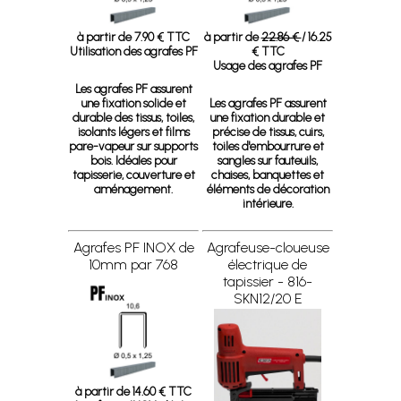
à partir de 7.90 € TTC
à partir de
22.86 €
/ 16.25
Utilisation des agrafes PF
€ TTC
Usage des agrafes PF
Les agrafes PF assurent
une fixation solide et
Les agrafes PF assurent
durable des tissus, toiles,
une fixation durable et
isolants légers et films
précise de tissus, cuirs,
pare-vapeur sur supports
toiles d'embourrure et
bois. Idéales pour
sangles sur fauteuils,
tapisserie, couverture et
chaises, banquettes et
aménagement.
éléments de décoration
intérieure.
Agrafes PF INOX de
Agrafeuse-cloueuse
10mm par 768
électrique de
tapissier - 816-
SKN12/20 E
à partir de 14.60 € TTC