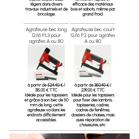
légers dans divers
efficace des matériaux
travaux industriels et de
bois et sabots, même par
bricolage.
grand froid.
Agrafeuse bec long
Agrafeuse bec court
12/16 PL3 pour
12/16 P2 pour agrafes
agrafes A ou 80
A ou 80
à partir de
524.40 €
/
à partir de
350.40 €
/
315.00 € TTC
239.00 € TTC
Idéale pour les tapissiers
Idéale pour les tapissiers
et grâce à son bec de 50
pour fixer des lambris,
mm de long, cette
tapisseries, cadres,
agrafeuse va dans les
cadres de fenêtres,
endroits difficilement
dossiers de chaises, mais
accessibles.
aussi réparation de
chaussures, etc.