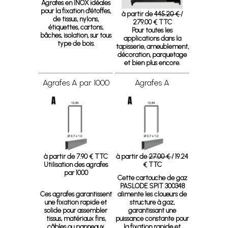
Agrafes en INOX idéales
pour la fixation d'étoffes,
à partir de
445.20 €
/
de tissus, nylons,
279.00 € TTC
étiquettes, cartons,
Pour toutes les
bâches, isolation, sur tous
applications dans la
type de bois.
tapisserie, ameublement,
décoration, parquetage
et bien plus encore.
Agrafes A par 1000
Agrafes A
à partir de 7.90 € TTC
à partir de
27.00 €
/ 19.24
Utilisation des agrafes
€ TTC
par 1000
Cette cartouche de gaz
PASLODE SPIT 300348
Ces agrafes garantissent
alimente les cloueurs de
une fixation rapide et
structure à gaz,
solide pour assembler
garantissant une
tissus, matériaux fins,
puissance constante pour
câbles ou panneaux
la fixation rapide et