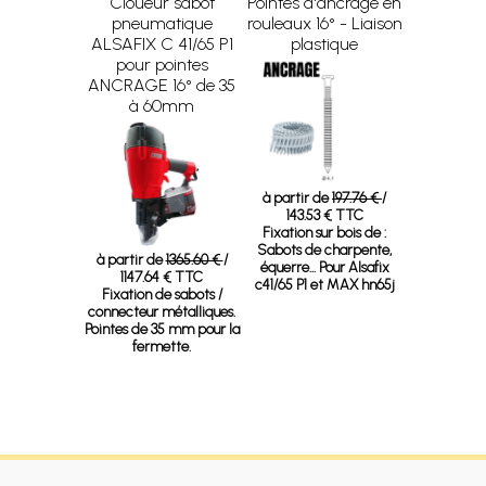
Cloueur sabot
Pointes d'ancrage en
pneumatique
rouleaux 16° - Liaison
ALSAFIX C 41/65 P1
plastique
pour pointes
ANCRAGE 16° de 35
à 60mm
à partir de
197.76 €
/
143.53 € TTC
Fixation sur bois de :
Sabots de charpente,
à partir de
1365.60 €
/
équerre... Pour Alsafix
1147.64 € TTC
c41/65 P1 et MAX hn65j
Fixation de sabots /
connecteur métalliques.
Pointes de 35 mm pour la
fermette.