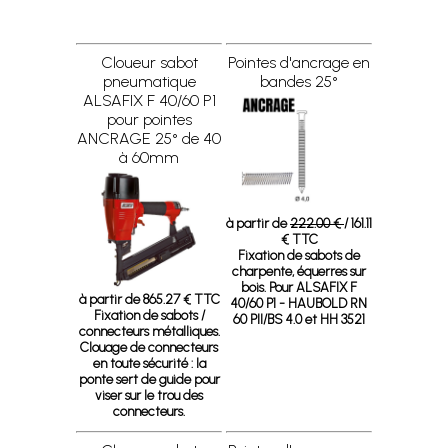
Cloueur sabot
Pointes d'ancrage en
pneumatique
bandes 25°
ALSAFIX F 40/60 P1
pour pointes
ANCRAGE 25° de 40
à 60mm
à partir de
222.00 €
/ 161.11
€ TTC
Fixation de sabots de
charpente, équerres sur
bois. Pour ALSAFIX F
à partir de 865.27 € TTC
40/60 P1 - HAUBOLD RN
Fixation de sabots /
60 PII/BS 4.0 et HH 3521
connecteurs métalliques.
Clouage de connecteurs
en toute sécurité : la
ponte sert de guide pour
viser sur le trou des
connecteurs.