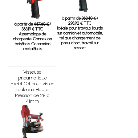
à partir de
368.40 €
/
298.92 € TTC
à partir de
447.60 €
/
Idéale pour travaux lourds
363.19 € TTC
sur camion et automobile,
Assemblage de
tel que changement de
charpente. Connexion
pneu, choc, travail sur
bois/bois. Connexion
ressort.
métal/bois
Visseuse
pneumatique
HVR41G4 pour vis en
rouleaux Haute
Pression de 28 à
41mm