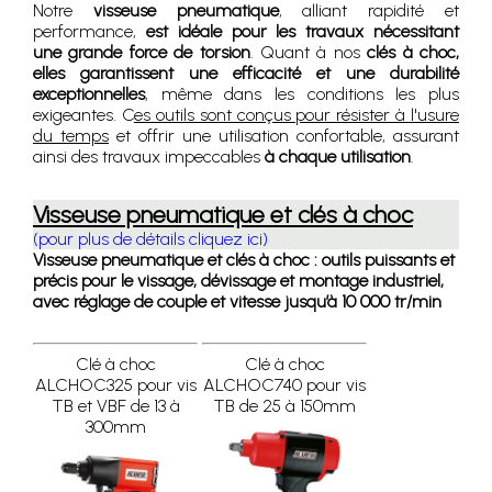
Notre
visseuse pneumatique
, alliant rapidité et
performance,
est idéale pour les travaux nécessitant
une grande force de torsion
. Quant à nos
clés à choc,
elles garantissent une efficacité et une durabilité
exceptionnelles
, même dans les conditions les plus
exigeantes. C
es outils sont conçus pour résister à l'usure
du temps
et offrir une utilisation confortable, assurant
ainsi des travaux impeccables
à chaque utilisation
.
Visseuse pneumatique et clés à choc
(pour plus de détails cliquez ici)
Visseuse pneumatique et clés à choc : outils puissants et
précis pour le vissage, dévissage et montage industriel,
avec réglage de couple et vitesse jusqu’à 10 000 tr/min
Clé à choc
Clé à choc
ALCHOC325 pour vis
ALCHOC740 pour vis
TB et VBF de 13 à
TB de 25 à 150mm
300mm