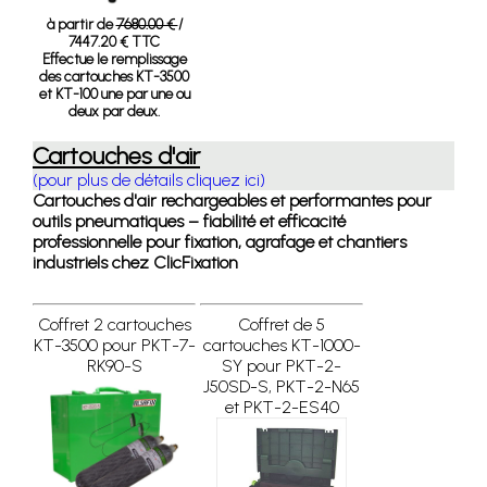
à partir de
7680.00 €
/
7447.20 € TTC
Effectue le remplissage
des cartouches KT-3500
et KT-100 une par une ou
deux par deux.
Cartouches d'air
(pour plus de détails cliquez ici)
Cartouches d'air rechargeables et performantes pour
outils pneumatiques – fiabilité et efficacité
professionnelle pour fixation, agrafage et chantiers
industriels chez ClicFixation
Coffret 2 cartouches
Coffret de 5
KT-3500 pour PKT-7-
cartouches KT-1000-
RK90-S
SY pour PKT-2-
J50SD-S, PKT-2-N65
et PKT-2-ES40