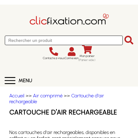
Mon panier
Contactez-nous
Connexion
(Panier vide)
MENU
Accueil
>>
Air comprimé
>>
Cartouche d'air
rechargeable
CARTOUCHE D'AIR RECHARGEABLE
Nos cartouches d'air rechargeables, disponibles en