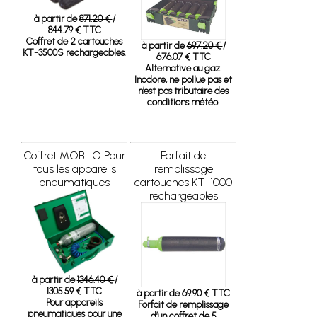
à partir de
871.20 €
/
844.79 € TTC
Coffret de 2 cartouches
à partir de
697.20 €
/
KT-3500S rechargeables.
676.07 € TTC
Alternative au gaz.
Inodore, ne pollue pas et
n’est pas tributaire des
conditions météo.
Coffret MOBILO Pour
Forfait de
tous les appareils
remplissage
pneumatiques
cartouches KT-1000
rechargeables
à partir de
1346.40 €
/
1305.59 € TTC
à partir de 69.90 € TTC
Pour appareils
Forfait de remplissage
pneumatiques pour une
d’un coffret de 5