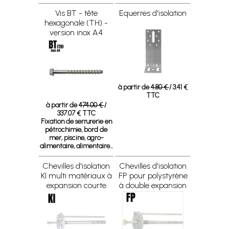
Vis BT - tête
Equerres d'isolation
hexagonale (TH) -
version inox A4
à partir de
4.80 €
/ 3.41 €
TTC
à partir de
474.00 €
/
337.07 € TTC
Fixation de serrurerie en
pétrochimie, bord de
mer, piscine, agro-
alimentaire, alimentaire...
Chevilles d'isolation
Chevilles d'isolation
KI multi matériaux à
FP pour polystyrène
expansion courte
à double expansion