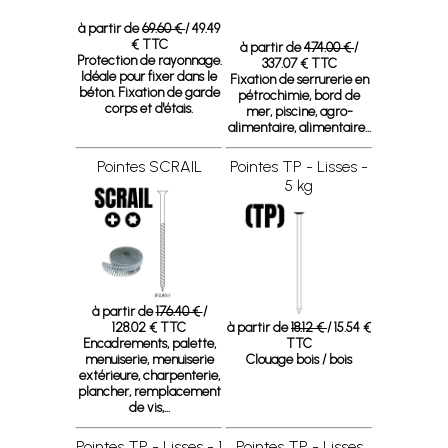
à partir de
69.60 €
/ 49.49
€ TTC
à partir de
474.00 €
/
Protection de rayonnage.
337.07 € TTC
Idéale pour fixer dans le
Fixation de serrurerie en
béton. Fixation de garde
pétrochimie, bord de
corps et d'étais.
mer, piscine, agro-
alimentaire, alimentaire...
Pointes SCRAIL
Pointes TP - Lisses -
5 kg
à partir de
176.40 €
/
128.02 € TTC
à partir de
18.12 €
/ 15.54 €
Encadrements, palette,
TTC
menuiserie, menuiserie
Clouage bois / bois
extérieure, charpenterie,
plancher, remplacement
de vis,...
Pointes TP - Lisses - 1
Pointes TP - Lisses