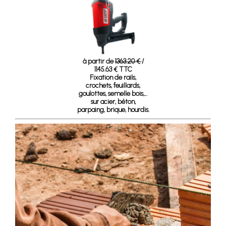
à partir de
1363.20 €
/
1145.63 € TTC
Fixation de rails,
crochets, feuillards,
goulottes, semelle bois,...
sur acier, béton,
parpaing, brique, hourdis.