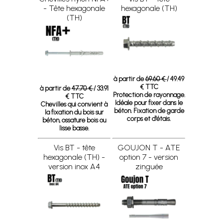
- Tête hexagonale
hexagonale (TH)
(TH)
à partir de
69.60 €
/ 49.49
€ TTC
à partir de
47.70 €
/ 33.91
Protection de rayonnage.
€ TTC
Idéale pour fixer dans le
Chevilles qui convient à
béton. Fixation de garde
la fixation du bois sur
corps et d'étais.
béton, ossature bois ou
lisse basse.
Vis BT - tête
GOUJON T - ATE
hexagonale (TH) -
option 7 - version
version inox A4
zinguée