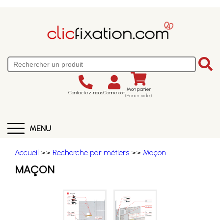
Mon panier
Contactez-nous
Connexion
(Panier vide)
MENU
Accueil
>>
Recherche par métiers
>>
Maçon
MAÇON