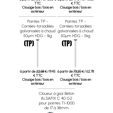
TTC
€ TTC
Clouage bois / bois en
Clouage bois / bois en
extérieur
extérieur
Pointes TP -
Pointes TP -
Carrées-torsadées
Carrées-torsadées
galvanisées à chaud
galvanisées à chaud
50µm HDG - 1kg
50µm HDG - 5kg
à partir de
22.68 €
/ 19.45
à partir de
73.20 €
/ 62.78
€ TTC
€ TTC
Clouage bois / bois en
Clouage bois / bois en
extérieur
extérieur
Cloueur à gaz Béton
ALSAFIX C 40 G2
pour pointes TI-1000
de 17 à 38mm