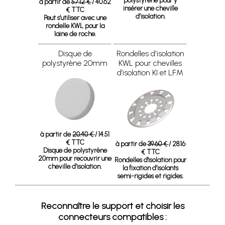
polystyrène pour y
à partir de
57.12 €
/ 40.62
insérer une cheville
€ TTC
d’isolation.
Peut s’utiliser avec une
rondelle KWL pour la
laine de roche.
Disque de
Rondelles d'isolation
polystyrène 20mm
KWL pour chevilles
d’isolation KI et LFM
à partir de
20.40 €
/ 14.51
€ TTC
à partir de
39.60 €
/ 28.16
Disque de polystyrène
€ TTC
20mm pour recouvrir une
Rondelles d'isolation pour
cheville d’isolation.
la fixation d’isolants
semi-rigides et rigides.
Reconnaître le support et choisir les
connecteurs compatibles :