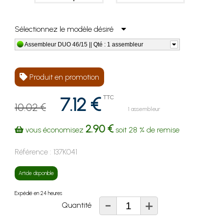
Sélectionnez le modèle désiré
Assembleur DUO 46/15 || Qté : 1 assembleur
Produit en promotion
7.12 €
TTC
10.02 €
1 assembleur
2.90 €
vous économisez
soit
28 %
de remise
Référence :
137K041
Article disponible
Expédié en 24 heures
-
+
Quantité