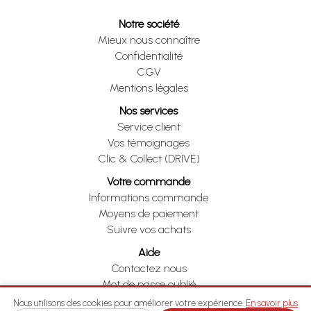
Notre société
Mieux nous connaître
Confidentialité
CGV
Mentions légales
Nos services
Service client
Vos témoignages
Clic & Collect (DRIVE)
Votre commande
Informations commande
Moyens de paiement
Suivre vos achats
Aide
Contactez nous
Mot de passe oublié
Je me rétracte
Nous utilisons des cookies pour améliorer votre expérience.
En savoir plus