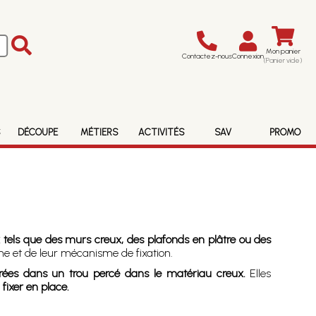
Mon panier
Contactez-nous
Connexion
(Panier vide)
S
DÉCOUPE
MÉTIERS
ACTIVITÉS
SAV
PROMO
 tels que des murs creux, des plafonds en plâtre ou des
rme et de leur mécanisme de fixation.
érées dans un trou percé dans le matériau creux.
Elles
fixer en place.