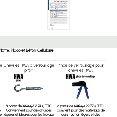
âtre, Placo et Béton Cellulaire
ge
Chevilles HWA à verrouillage
Pince de verrouillage pour
piton
chevilles HWA
à partir de
19.92 €
/ 16.74 € TTC
à partir de
41.88 €
/ 29.77 € TTC
,
Conviennent pour des charges
Convient pour des matériaux de
ue
légères et idéales pour les travaux
construction légers et des