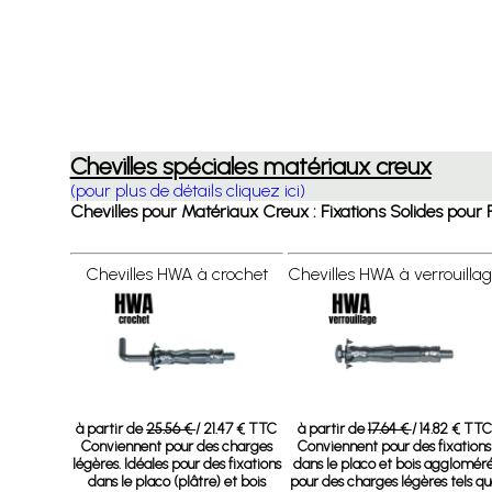
Chevilles spéciales matériaux creux
(pour plus de détails cliquez ici)
Chevilles pour Matériaux Creux : Fixations Solides pour Pl
Chevilles HWA à crochet
Chevilles HWA à verrouilla
à partir de
25.56 €
/ 21.47 € TTC
à partir de
17.64 €
/ 14.82 € TTC
Conviennent pour des charges
Conviennent pour des fixations
légères. Idéales pour des fixations
dans le placo et bois aggloméré
dans le placo (plâtre) et bois
pour des charges légères tels q