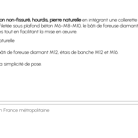
on non-fissuré, hourdis, pierre naturelle
en intégrant une collerette 
e filetée sous plafond béton M6-M8-M10, le bâti de foreuse diamant
 tout en facilitant la mise en œuvre.
aturelle
bâti de foreuse diamant M12, étais de banche M12 et M16.
a simplicité de pose.
en France métropolitaine