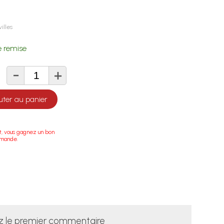
illes
 remise
-
+
té
uter au panier
t, vous gagnez un bon
mmande.
z le premier commentaire