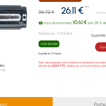
26.11 €
TTC
36.72 €
100 chev
10.61 €
vous économisez
soit
28 %
de
Référence :
PO06304
Quanti
Article disponible
Ajo
Expédié en 24 heures
Pour récompenser votre fidélité en achetant ce produi
les
d'achat de
0.53 € TTC
valable sur votre prochaine co
ndir
lées
Poste