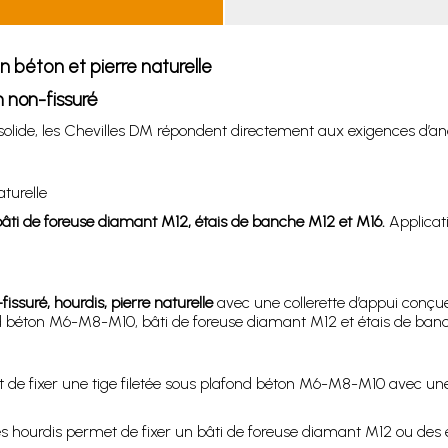
n béton et pierre naturelle
 non-fissuré
solide, les Chevilles DM répondent directement aux exigences d’a
aturelle
bâti de foreuse diamant M12, étais de banche M12 et M16.
Applicati
issuré, hourdis, pierre naturelle
avec une collerette d’appui conçue
fond béton M6-M8-M10, bâti de foreuse diamant M12 et étais de ban
t de fixer une tige filetée sous plafond béton M6-M8-M10 avec une 
u des hourdis permet de fixer un bâti de foreuse diamant M12 ou d