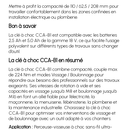
Mettre à profit la compacité de 110 / 62,5 / 208 mm pour
travailler confortablement dans les zones confinées en
installation électrique ou plomberie.
Bon à savoir
La clé à choc CCA-B1 est compatible avec les batteries
2,5 Ah et 5,0 Ah de la gamme 18 V, ce qui facilite l’usage
polyvalent sur différents types de travaux sans changer
d’outil.
La clé à choc CCA-B1 en résumé
La clé à choc CCA-B1 combine compacité, couple max.
de 224 Nm et modes Vissage / Boulonnage pour
répondre aux besoins des professionnels sur des travaux
exigeants. Ses vitesses de rotation à vide et ses
capacités en vissage jusqu’à M8 et boulonnage jusqu’à
M16 en font un allié fiable pour l’électricité, la
maçonnerie, la menuiserie, l’ébénisterie, la plomberie et
la maintenance industrielle. Choisissez la clé à choc
CCA-B1 pour optimiser vos interventions de vissage et
de boulonnage avec un outil adapté à vos chantiers.
Application :
Perceuse-visseuse à choc sans-fil ultra-