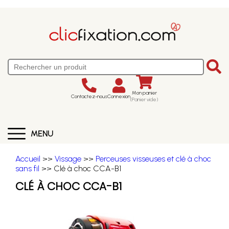
Mon panier
Contactez-nous
Connexion
(Panier vide)
MENU
Accueil
>>
Vissage
>>
Perceuses visseuses et clé à choc
sans fil
>> Clé à choc CCA-B1
CLÉ À CHOC CCA-B1