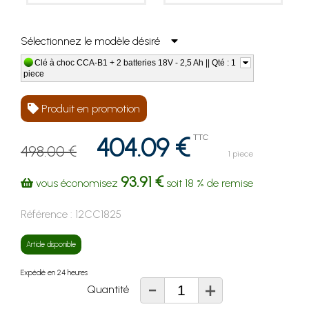
Sélectionnez le modèle désiré
Clé à choc CCA-B1 + 2 batteries 18V - 2,5 Ah || Qté : 1
piece
Produit en promotion
404.09 €
TTC
498.00 €
1 piece
93.91 €
vous économisez
soit
18 %
de remise
Référence :
12CC1825
Article disponible
Expédié en 24 heures
-
+
Quantité