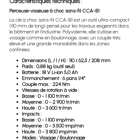
Caractéristiques techniques :
Perceuse-visseuse à choc sans-fil CCA-B1
La clé à choc sans-fil CCA-B1 est un outil ultra-compact
(110 mm de long) pensé pour les travaux exigeants dans
le bâtiment et l’industrie. Polyvalente, elle s’utilise en
vissage comme en boulonnage, avec un couple très
élevé et une grande maniabilité dans les zones
confinées.
Dimensions (L / l / H) : 110 / 62,5 / 208 mm
Poids : 0,88 kg (outil seul)
Batterie : 18 V Li‑ion 5,0 Ah
Emmanchement : 6 pans 1/4"
Couple max. : 224 Nm
Vitesses de rotation à vide :
Basse : 0 - 1 100 tr/min
Moyenne : 0 - 2 900 tr/min
Haute : 0 - 3 600 tr/min
Impacts :
Basse : 0 - 1 100 imp/min
Moyenne : 0 - 3 500 imp/min
Haute : 0 - 3 800 imp/min
Modes : Vissage / Boulonnage