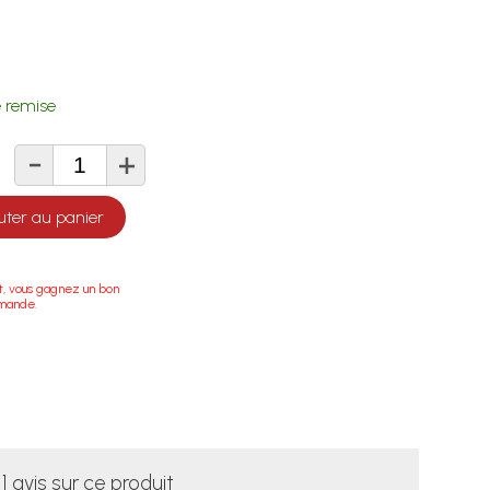
 remise
-
+
té
uter au panier
t, vous gagnez un bon
mmande.
1 avis sur ce produit