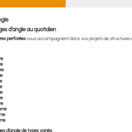
ngle
ges d’angle au quotidien
res perforées
vous accompagnent dans vos projets de structures 
re
re
re
re
re
re
re
re
re
erre
rre
rre
s d’angle de types variés.