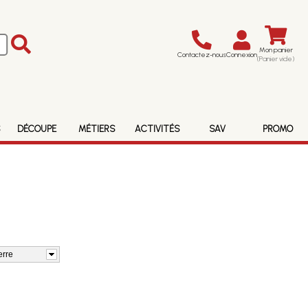
Mon panier
Contactez-nous
Connexion
(Panier vide)
S
DÉCOUPE
MÉTIERS
ACTIVITÉS
SAV
PROMO
erre