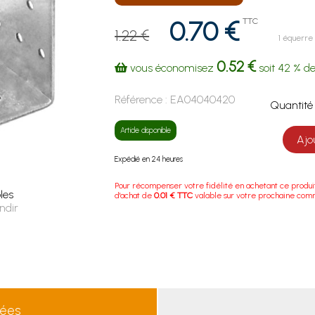
0.70 €
TTC
1.22 €
1 équerre
0.52 €
vous économisez
soit
42 %
de
Référence :
EA04040420
Quanti
Article disponible
Ajo
Expédié en 24 heures
Pour récompenser votre fidélité en achetant ce produi
les
d'achat de
0.01 € TTC
valable sur votre prochaine co
ndir
lées