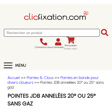
Mon panier
Contactez-nous
Connexion
(Panier vide)
MENU
Accueil
>>
Pointes & Clous
>>
Pointes en bande pour
divers cloueurs
>> Pointes JDB annelées 20° ou 25° sans
gaz
POINTES JDB ANNELÉES 20° OU 25°
SANS GAZ