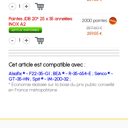
1
Pointes JDB 20° 25 x 35 annelées
2000 pointes
INOX A2
357.60 €
259.55 €
1
Cet article est compatible avec :
Alsafix ® - F22-35-G1 ;
BEA ® - R-35-654-E ;
Senco ® -
GT-35-HN ;
Spit ® - IM-200-32 ;
* Economie réalisée sur la base du prix public conseillé
en France métropolitaine