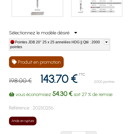
Sélectionnez le modèle désiré
Pointes JDB 20° 25 x 25 annelées HDG || Qté : 2000
pointes
Produit en promotion
143.70 €
TTC
198.00 €
2000 pointes
54.30 €
vous économisez
soit
27 %
de remise
Référence :
20250256
Article en rupture