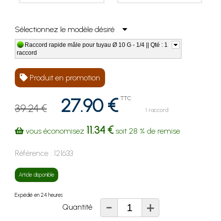
Sélectionnez le modèle désiré
Raccord rapide mâle pour tuyau Ø 10 G - 1/4 || Qté : 1
raccord
Produit en promotion
27.90 €
TTC
39.24 €
1 raccord
11.34 €
vous économisez
soit
28 %
de remise
Référence :
121633
Article disponible
Expédié en 24 heures
-
+
Quantité