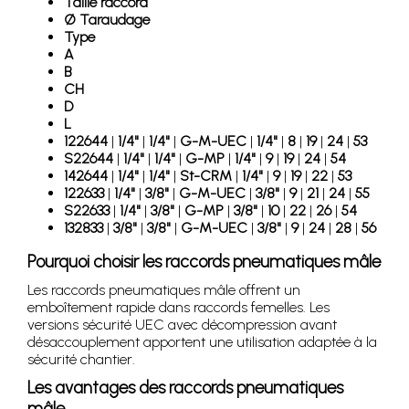
Taille raccord
Ø Taraudage
Type
A
B
CH
D
L
122644
|
1/4"
|
1/4"
|
G-M-UEC
|
1/4"
|
8
|
19
|
24
|
53
S22644
|
1/4"
|
1/4"
|
G-MP
|
1/4"
|
9
|
19
|
24
|
54
142644
|
1/4"
|
1/4"
|
St-CRM
|
1/4"
|
9
|
19
|
22
|
53
122633
|
1/4"
|
3/8"
|
G-M-UEC
|
3/8"
|
9
|
21
|
24
|
55
S22633
|
1/4"
|
3/8"
|
G-MP
|
3/8"
|
10
|
22
|
26
|
54
132833
|
3/8"
|
3/8"
|
G-M-UEC
|
3/8"
|
9
|
24
|
28
|
56
Pourquoi choisir les raccords pneumatiques mâle
Les raccords pneumatiques mâle offrent un
emboîtement rapide dans raccords femelles. Les
versions sécurité UEC avec décompression avant
désaccouplement apportent une utilisation adaptée à la
sécurité chantier.
Les avantages des raccords pneumatiques
mâle