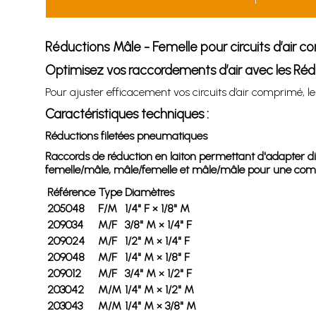
Réductions Mâle - Femelle pour circuits d’air 
Optimisez vos raccordements d’air avec les Réd
Pour ajuster efficacement vos circuits d’air comprimé, 
Caractéristiques techniques :
Réductions filetées pneumatiques
Raccords de réduction en laiton permettant d'adapter diff
femelle/mâle, mâle/femelle et mâle/mâle pour une compa
Référence
Type
Diamètres
205048
F/M
1/4" F × 1/8" M
209034
M/F
3/8" M × 1/4" F
209024
M/F
1/2" M × 1/4" F
209048
M/F
1/4" M × 1/8" F
209012
M/F
3/4" M × 1/2" F
203042
M/M
1/4" M × 1/2" M
203043
M/M
1/4" M × 3/8" M