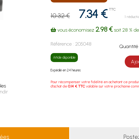
7.34 €
TTC
10.32 €
1 réducti
2.98 €
vous économisez
soit
28 %
de
Référence :
205048
Quanti
Article disponible
Ajo
Expédié en 24 heures
Pour récompenser votre fidélité en achetant ce produi
les
d'achat de
0.14 € TTC
valable sur votre prochaine co
ndir
lées
Poste