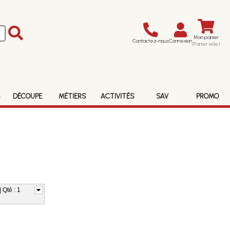
Mon panier
Contactez-nous
Connexion
(Panier vide)
S
DÉCOUPE
MÉTIERS
ACTIVITÉS
SAV
PROMO
 Qté : 1