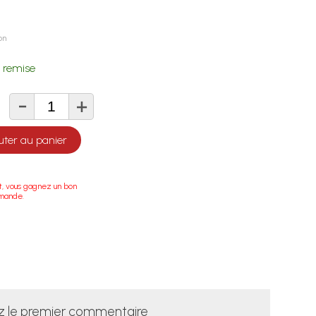
on
 remise
-
+
té
uter au panier
t, vous gagnez un bon
mmande.
z le premier commentaire