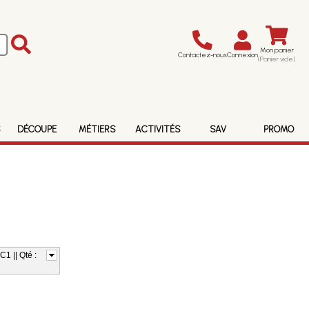
Mon panier
Contactez-nous
Connexion
(Panier vide)
S
DÉCOUPE
MÉTIERS
ACTIVITÉS
SAV
PROMO
1 || Qté :