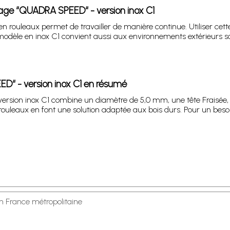
çage “QUADRA SPEED“ - version inox C1
n rouleaux permet de travailler de manière continue. Utiliser cett
 modèle en inox C1 convient aussi aux environnements extérieurs so
ED“ - version inox C1 en résumé
rsion inox C1 combine un diamètre de 5,0 mm, une tête Fraisée, r
uleaux en font une solution adaptée aux bois durs. Pour un besoin
en France métropolitaine