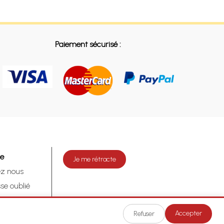
Paiement sécurisé :
de
Je me rétracte
ez nous
se oublié
tracte
Accepter
Refuser