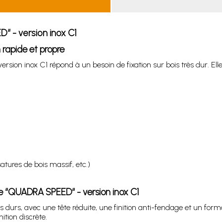
“ - version inox C1
 rapide et propre
sion inox C1 répond à un besoin de fixation sur bois très dur. El
atures de bois massif, etc.)
age “QUADRA SPEED“ - version inox C1
s durs, avec une tête réduite, une finition anti-fendage et un form
ition discrète.