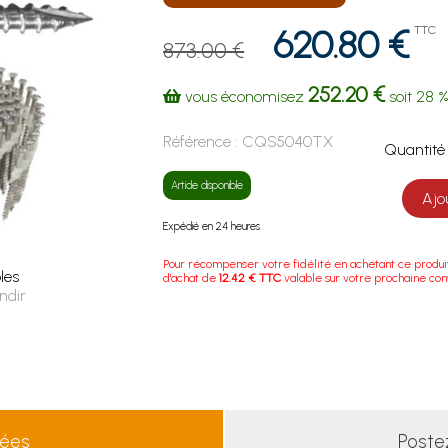
620.80 €
TTC
873.00 €
252.20 €
vous économisez
soit
28 
Référence :
CQS5040TX
Quanti
Article disponible
Ajo
Expédié en 24 heures
Pour récompenser votre fidélité en achetant ce produi
les
d'achat de
12.42 € TTC
valable sur votre prochaine c
ndir
lées
Poste