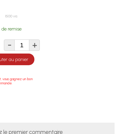
1500 vis
%
de remise
-
+
té
uter au panier
t, vous gagnez un bon
ommande.
z le premier commentaire