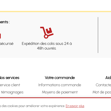
ents :
sécurisé
Expédition des colis sous 24 à
48h ouvrés.
Nos services
Votre commande
Ai
ervice client
Informations commande
Contact
s témoignages
Moyens de paiement
Mot de pas
& Collect (DRIVE)
Suivre vos achats
Je me ré
ns des cookies pour améliorer votre expérience.
En savoir plus