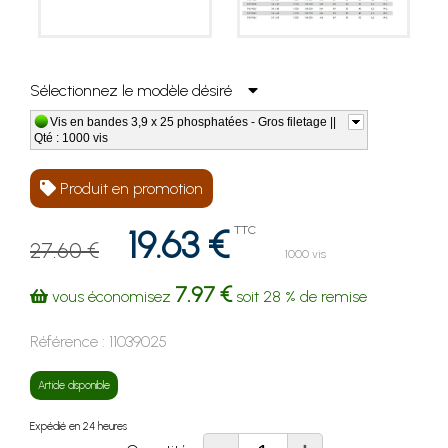
Sélectionnez le modèle désiré
Vis en bandes 3,9 x 25 phosphatées - Gros filetage ||
Qté : 1000 vis
Produit en promotion
19.63 €
TTC
27.60 €
1000 vis
7.97 €
vous économisez
soit
28 %
de remise
Référence :
11039025
Article disponible
Expédié en 24 heures