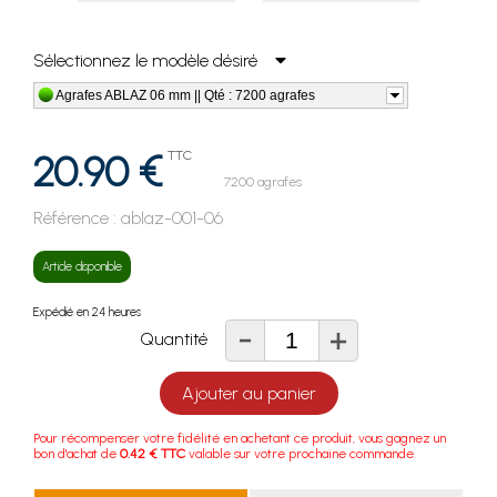
Sélectionnez le modèle désiré
Agrafes ABLAZ 06 mm || Qté : 7200 agrafes
20.90 €
TTC
7200 agrafes
Référence :
ablaz-001-06
Article disponible
Expédié en 24 heures
-
+
Quantité
Ajouter au panier
Pour récompenser votre fidélité en achetant ce produit, vous gagnez un
bon d'achat de
0.42 € TTC
valable sur votre prochaine commande.