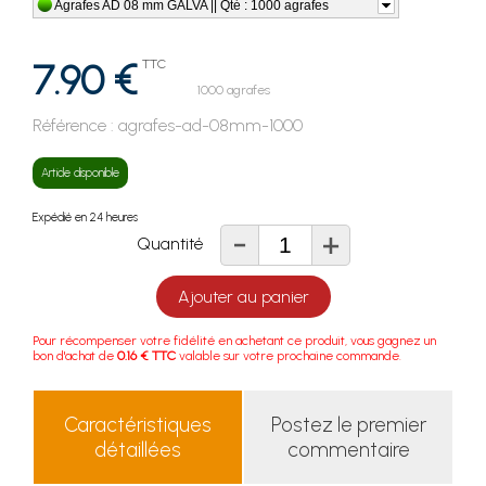
Agrafes AD 08 mm GALVA || Qté : 1000 agrafes
7.90 €
TTC
1000 agrafes
Référence :
agrafes-ad-08mm-1000
Article disponible
Expédié en 24 heures
-
+
Quantité
Ajouter au panier
Pour récompenser votre fidélité en achetant ce produit, vous gagnez un
bon d'achat de
0.16 € TTC
valable sur votre prochaine commande.
Caractéristiques
Postez le premier
détaillées
commentaire