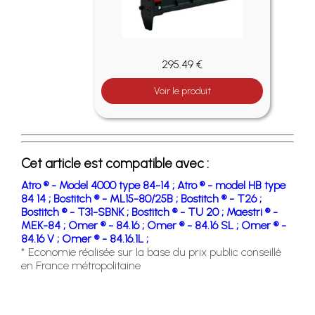
295.49 €
Voir le produit
Cet article est compatible avec :
Atro ® - Model 4000 type 84-14 ;
Atro ® - model HB type
84 14 ;
Bostitch ® - ML15-80/25B ;
Bostitch ® - T26 ;
Bostitch ® - T31-SBNK ;
Bostitch ® - TU 20 ;
Maestri ® -
MEK-84 ;
Omer ® - 84.16 ;
Omer ® - 84.16 SL ;
Omer ® -
84.16 V ;
Omer ® - 84.16.1L ;
* Economie réalisée sur la base du prix public conseillé
en France métropolitaine