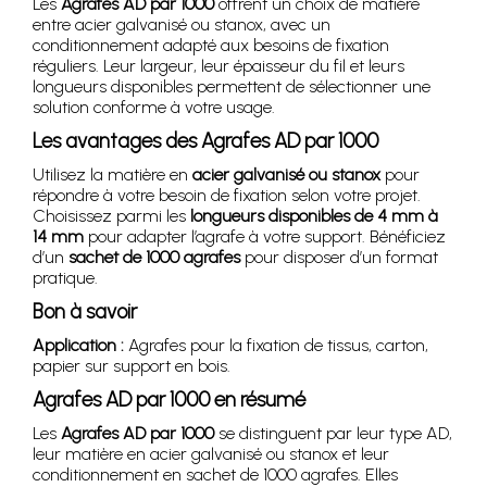
Les
Agrafes AD par 1000
offrent un choix de matière
entre acier galvanisé ou stanox, avec un
conditionnement adapté aux besoins de fixation
réguliers. Leur largeur, leur épaisseur du fil et leurs
longueurs disponibles permettent de sélectionner une
solution conforme à votre usage.
Les avantages des
Agrafes AD par 1000
Utilisez la matière en
acier galvanisé ou stanox
pour
répondre à votre besoin de fixation selon votre projet.
Choisissez parmi les
longueurs disponibles de 4 mm à
14 mm
pour adapter l’agrafe à votre support. Bénéficiez
d’un
sachet de 1000 agrafes
pour disposer d’un format
pratique.
Bon à savoir
Application :
Agrafes pour la fixation de tissus, carton,
papier sur support en bois.
Agrafes AD par 1000
en résumé
Les
Agrafes AD par 1000
se distinguent par leur type AD,
leur matière en acier galvanisé ou stanox et leur
conditionnement en sachet de 1000 agrafes. Elles