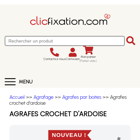
Mon panier
Contactez-nous
Connexion
(Panier vide)
MENU
Accueil
>>
Agrafage
>>
Agrafes par boites
>> Agrafes
crochet d'ardoise
AGRAFES CROCHET D'ARDOISE
NOUVEAU !