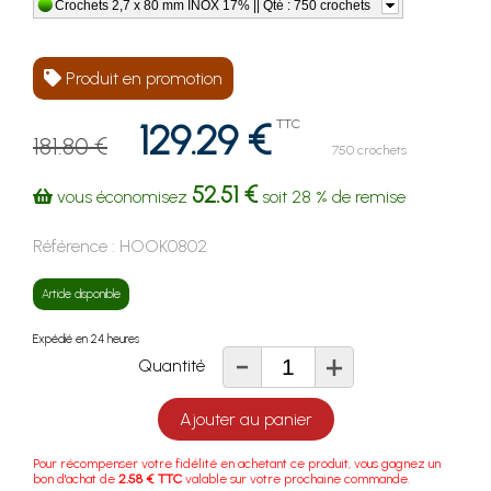
Crochets 2,7 x 80 mm INOX 17% || Qté : 750 crochets
Produit en promotion
129.29 €
TTC
181.80 €
750 crochets
52.51 €
vous économisez
soit
28 %
de remise
Référence :
HOOK0802
Article disponible
Expédié en 24 heures
-
+
Quantité
Ajouter au panier
Pour récompenser votre fidélité en achetant ce produit, vous gagnez un
bon d'achat de
2.58 € TTC
valable sur votre prochaine commande.