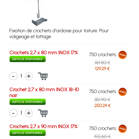
Fixation de crochets d'ardoise pour toiture. Pour
voligeage et lattage.
Crochets 2,7 x 80 mm INOX 17%
750 crochets
181.80 €
129.29 €
1
Crochet 2,7 x 80 mm INOX 18-10
750 crochets
noir
351.90 €
250.24 €
1
Crochets 2,7 x 90 mm INOX 17%
750 crochets
192.60 €