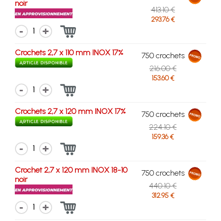
noir
413.10 €
293.76 €
1
Crochets 2,7 x 110 mm INOX 17%
750 crochets
216.00 €
153.60 €
1
Crochets 2,7 x 120 mm INOX 17%
750 crochets
224.10 €
159.36 €
1
Crochet 2,7 x 120 mm INOX 18-10
750 crochets
noir
440.10 €
312.95 €
1