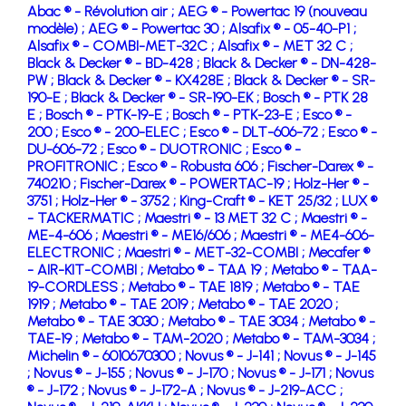
Abac ® - Révolution air ;
AEG ® - Powertac 19 (nouveau
modèle) ;
AEG ® - Powertac 30 ;
Alsafix ® - 05-40-P1 ;
Alsafix ® - COMBI-MET-32C ;
Alsafix ® - MET 32 C ;
Black & Decker ® - BD-428 ;
Black & Decker ® - DN-428-
PW ;
Black & Decker ® - KX428E ;
Black & Decker ® - SR-
190-E ;
Black & Decker ® - SR-190-EK ;
Bosch ® - PTK 28
E ;
Bosch ® - PTK-19-E ;
Bosch ® - PTK-23-E ;
Esco ® -
200 ;
Esco ® - 200-ELEC ;
Esco ® - DLT-606-72 ;
Esco ® -
DU-606-72 ;
Esco ® - DUOTRONIC ;
Esco ® -
PROFITRONIC ;
Esco ® - Robusta 606 ;
Fischer-Darex ® -
740210 ;
Fischer-Darex ® - POWERTAC-19 ;
Holz-Her ® -
3751 ;
Holz-Her ® - 3752 ;
King-Craft ® - KET 25/32 ;
LUX ®
- TACKERMATIC ;
Maestri ® - 13 MET 32 C ;
Maestri ® -
ME-4-606 ;
Maestri ® - ME16/606 ;
Maestri ® - ME4-606-
ELECTRONIC ;
Maestri ® - MET-32-COMBI ;
Mecafer ®
- AIR-KIT-COMBI ;
Metabo ® - TAA 19 ;
Metabo ® - TAA-
19-CORDLESS ;
Metabo ® - TAE 1819 ;
Metabo ® - TAE
1919 ;
Metabo ® - TAE 2019 ;
Metabo ® - TAE 2020 ;
Metabo ® - TAE 3030 ;
Metabo ® - TAE 3034 ;
Metabo ® -
TAE-19 ;
Metabo ® - TAM-2020 ;
Metabo ® - TAM-3034 ;
Michelin ® - 6010670300 ;
Novus ® - J-141 ;
Novus ® - J-145
;
Novus ® - J-155 ;
Novus ® - J-170 ;
Novus ® - J-171 ;
Novus
® - J-172 ;
Novus ® - J-172-A ;
Novus ® - J-219-ACC ;