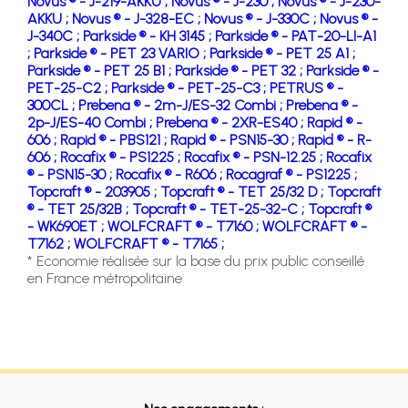
Novus ® - J-219-AKKU ;
Novus ® - J-230 ;
Novus ® - J-230-
AKKU ;
Novus ® - J-328-EC ;
Novus ® - J-330C ;
Novus ® -
J-340C ;
Parkside ® - KH 3145 ;
Parkside ® - PAT-20-LI-A1
;
Parkside ® - PET 23 VARIO ;
Parkside ® - PET 25 A1 ;
Parkside ® - PET 25 B1 ;
Parkside ® - PET 32 ;
Parkside ® -
PET-25-C2 ;
Parkside ® - PET-25-C3 ;
PETRUS ® -
300CL ;
Prebena ® - 2m-J/ES-32 Combi ;
Prebena ® -
2p-J/ES-40 Combi ;
Prebena ® - 2XR-ES40 ;
Rapid ® -
606 ;
Rapid ® - PBS121 ;
Rapid ® - PSN15-30 ;
Rapid ® - R-
606 ;
Rocafix ® - PS1225 ;
Rocafix ® - PSN-12.25 ;
Rocafix
® - PSN15-30 ;
Rocafix ® - R606 ;
Rocagraf ® - PS1225 ;
Topcraft ® - 203905 ;
Topcraft ® - TET 25/32 D ;
Topcraft
® - TET 25/32B ;
Topcraft ® - TET-25-32-C ;
Topcraft ®
- WK690ET ;
WOLFCRAFT ® - T7160 ;
WOLFCRAFT ® -
T7162 ;
WOLFCRAFT ® - T7165 ;
* Economie réalisée sur la base du prix public conseillé
en France métropolitaine