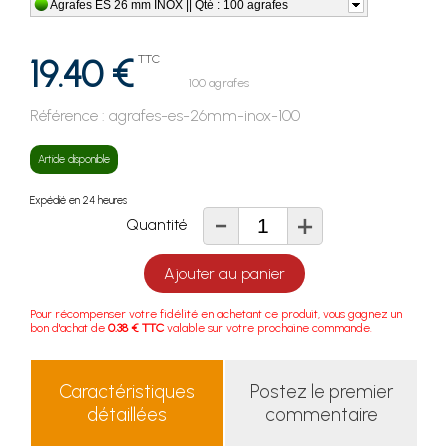
Agrafes ES 26 mm INOX || Qté : 100 agrafes
19.40 €
TTC
100 agrafes
Référence :
agrafes-es-26mm-inox-100
Article disponible
Expédié en 24 heures
-
+
Quantité
Ajouter au panier
Pour récompenser votre fidélité en achetant ce produit, vous gagnez un
bon d'achat de
0.38 € TTC
valable sur votre prochaine commande.
Caractéristiques
Postez le premier
détaillées
commentaire