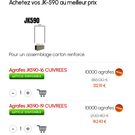
Achetez vos JK-590 au meilleur prix
Pour un assemblage carton renforcé.
Agrafes JK590-16 CUIVREES
10000 agrafes
186.00 €
132.19 €
1
Agrafes JK590-19 CUIVREES
10000 agrafes
200.40 €
142.43 €
1