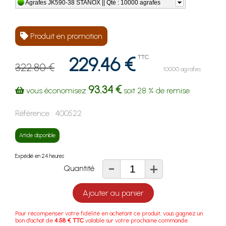
Agrafes JK590-38 STANOX || Qté : 10000 agrafes
Produit en promotion
229.46 €
TTC
322.80 €
10000 agrafes
93.34 €
vous économisez
soit
28 %
de remise
Référence :
400522
Article disponible
Expédié en 24 heures
-
+
Quantité
Ajouter au panier
Pour récompenser votre fidélité en achetant ce produit, vous gagnez un
bon d'achat de
4.58 € TTC
valable sur votre prochaine commande.