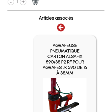
1
Articles associés
AGRAFEUSE
E
PNEUMATIQUE
IX
CARTON ALSAFIX
UR
590/38 P2 RF POUR
DE 16
AGRAFES JK 590 DE 16
À 38MM