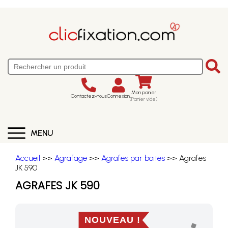
Mon panier
Contactez-nous
Connexion
(Panier vide)
MENU
Accueil
>>
Agrafage
>>
Agrafes par boites
>> Agrafes
JK 590
AGRAFES JK 590
NOUVEAU !