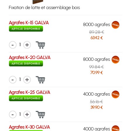
Fixation de latte et assemblage bois
Agrafes K-15 GALVA
8000 agrafes
89.28 €
63.42 €
1
Agrafes K-20 GALVA
8000 agrafes
99.84 €
70.99 €
1
Agrafes K-25 GALVA
4000 agrafes
56.16 €
39.90 €
1
Agrafes K-30 GALVA
4000 agrafes