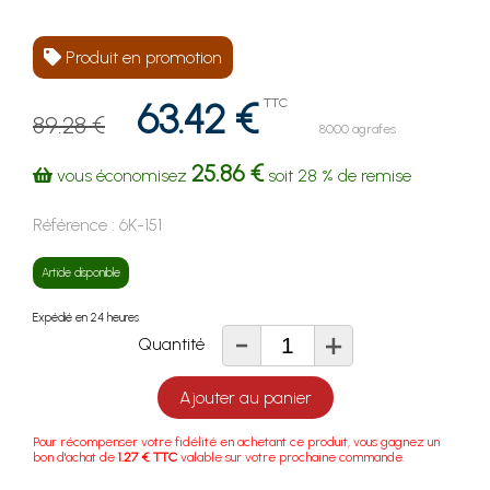
Produit en promotion
63.42 €
TTC
89.28 €
8000 agrafes
25.86 €
vous économisez
soit
28 %
de remise
Référence :
6K-151
Article disponible
Expédié en 24 heures
-
+
Quantité
Ajouter au panier
Pour récompenser votre fidélité en achetant ce produit, vous gagnez un
bon d'achat de
1.27 € TTC
valable sur votre prochaine commande.