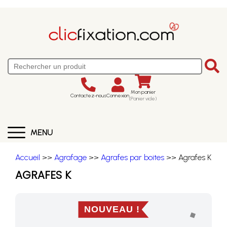
Mon panier
Contactez-nous
Connexion
(Panier vide)
MENU
Accueil
>>
Agrafage
>>
Agrafes par boites
>> Agrafes K
AGRAFES K
NOUVEAU !