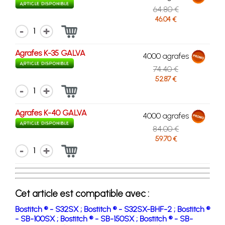
64.80 €
46.04 €
1
Agrafes K-35 GALVA
4000 agrafes
74.40 €
52.87 €
1
Agrafes K-40 GALVA
4000 agrafes
84.00 €
59.70 €
1
Cet article est compatible avec :
Bostitch ® - S32SX ;
Bostitch ® - S32SX-BHF-2 ;
Bostitch ®
- SB-100SX ;
Bostitch ® - SB-150SX ;
Bostitch ® - SB-