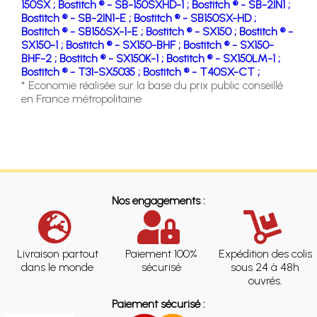
150SX ;
Bostitch ® - SB-150SXHD-1 ;
Bostitch ® - SB-2IN1 ;
Bostitch ® - SB-2IN1-E ;
Bostitch ® - SB150SX-HD ;
Bostitch ® - SB156SX-1-E ;
Bostitch ® - SX150 ;
Bostitch ® -
SX150-1 ;
Bostitch ® - SX150-BHF ;
Bostitch ® - SX150-
BHF-2 ;
Bostitch ® - SX150K-1 ;
Bostitch ® - SX150LM-1 ;
Bostitch ® - T31-SX5035 ;
Bostitch ® - T40SX-CT ;
* Economie réalisée sur la base du prix public conseillé
en France métropolitaine
Nos engagements :
Livraison partout
Paiement 100%
Expédition des colis
dans le monde
sécurisé
sous 24 à 48h
ouvrés.
Paiement sécurisé :