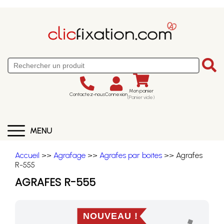
Mon panier
Contactez-nous
Connexion
(Panier vide)
MENU
Accueil
>>
Agrafage
>>
Agrafes par boites
>> Agrafes
R-555
AGRAFES R-555
NOUVEAU !