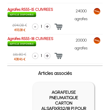
Agrafes R555-15 CUIVREES
24000
agrafes
694.08 €
1
493.38 €
Agrafes R555-18 CUIVREES
20000
agrafes
616.80 €
1
438.46 €
Articles associés
AGRAFEUSE
PNEUMATIQUE
CARTON
ALSAFIXR32/18 P1 POUR