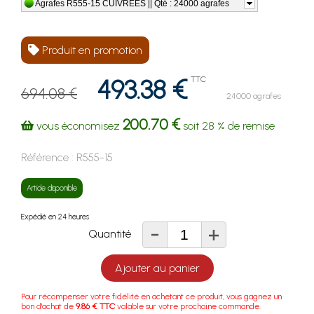
Agrafes R555-15 CUIVREES || Qté : 24000 agrafes
Produit en promotion
493.38 €
TTC
694.08 €
24000 agrafes
200.70 €
vous économisez
soit
28 %
de remise
Référence :
R555-15
Article disponible
Expédié en 24 heures
-
+
Quantité
Ajouter au panier
Pour récompenser votre fidélité en achetant ce produit, vous gagnez un
bon d'achat de
9.86 € TTC
valable sur votre prochaine commande.