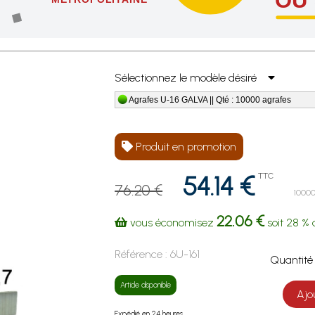
e dès l'achat de 4 sachets ou boîtes d'agrafes ou de pointes !
Sélectionnez le modèle désiré
Agrafes U-16 GALVA || Qté : 10000 agrafes
Produit en promotion
54.14 €
TTC
76.20 €
10000
22.06 €
vous économisez
soit
28 %
Référence :
6U-161
Quanti
Article disponible
Ajo
Expédié en 24 heures