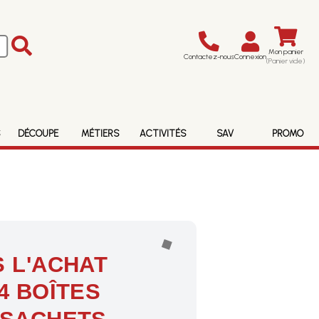
Mon panier
Contactez-nous
Connexion
(Panier vide)
S
DÉCOUPE
MÉTIERS
ACTIVITÉS
SAV
PROMO
 L'ACHAT
4 BOÎTES
 SACHETS