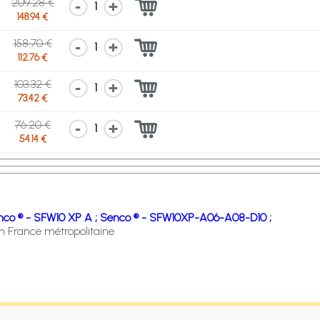
209.28 €
1
148.94 €
158.70 €
1
112.76 €
103.32 €
1
73.42 €
76.20 €
1
54.14 €
co ® - SFW10 XP A ;
Senco ® - SFW10XP-A06-A08-D10 ;
en France métropolitaine