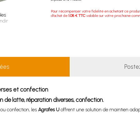
Pour récompenser votre fidélité en achetant ce produi
les
d'achat de
1.08 € TTC
valable sur votre prochaine com
ndir
lées
Poste
verses et confection
 de latte, réparation diverses, confection.
 ou confection, les
Agrafes U
offrent une solution de maintien adap