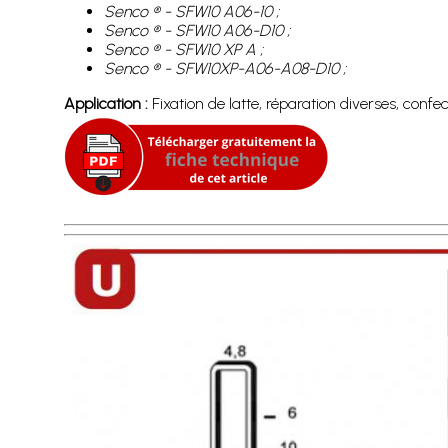
Senco ® - SFW10 A06-10 ;
Senco ® - SFW10 A06-D10 ;
Senco ® - SFW10 XP A ;
Senco ® - SFW10XP-A06-A08-D10 ;
Application :
Fixation de latte, réparation diverses, confec