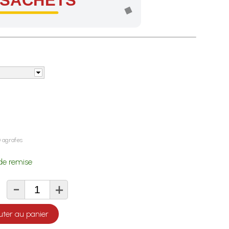
 agrafes
de remise
-
+
té
uter au panier