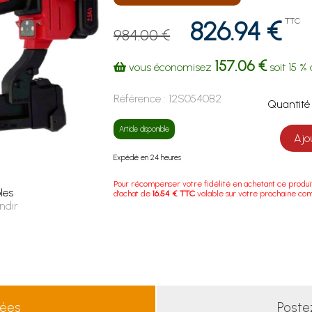
826.94 €
TTC
984.00 €
157.06 €
vous économisez
soit
15 %
Référence :
12S0540B2
Quanti
Article disponible
Ajo
Expédié en 24 heures
Pour récompenser votre fidélité en achetant ce produi
les
d'achat de
16.54 € TTC
valable sur votre prochaine c
ndir
lées
Poste