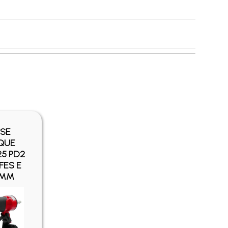
SE
QUE
25 PD2
FES E
25MM