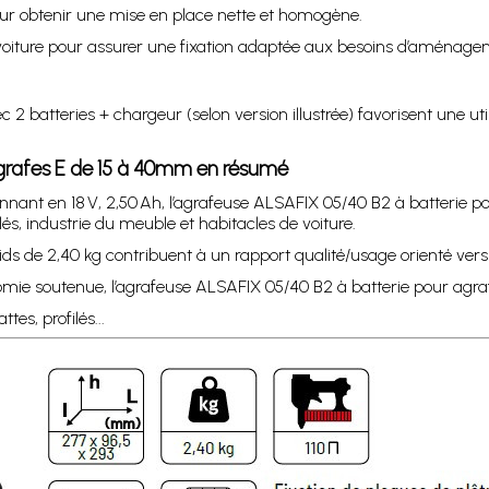
 pour obtenir une mise en place nette et homogène.
 voiture pour assurer une fixation adaptée aux besoins d’aménagem
c 2 batteries + chargeur (selon version illustrée) favorisent une ut
agrafes E de 15 à 40mm en résumé
nnant en 18 V, 2,50 Ah, l’agrafeuse ALSAFIX 05/40 B2 à batterie 
ilés, industrie du meuble et habitacles de voiture.
s de 2,40 kg contribuent à un rapport qualité/usage orienté vers la
omie soutenue, l’agrafeuse ALSAFIX 05/40 B2 à batterie pour agra
tes, profilés...