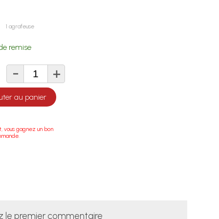
1 agrafeuse
de remise
-
+
té
uter au panier
t, vous gagnez un bon
ommande.
z le premier commentaire