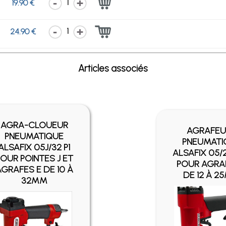
1
19.90 €
1
24.90 €
Articles associés
AGRA-CLOUEUR
AGRAFEU
PNEUMATIQUE
PNEUMATI
ALSAFIX 05J/32 P1
ALSAFIX 05/
POUR POINTES J ET
POUR AGRA
AGRAFES E DE 10 À
DE 12 À 
32MM