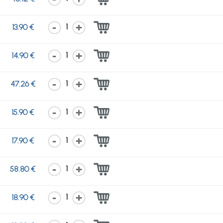
1
13.90 €
1
14.90 €
1
47.26 €
1
15.90 €
1
17.90 €
1
58.80 €
1
18.90 €