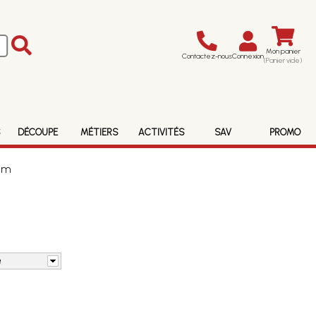
Mon panier
Contactez-nous
Connexion
(Panier vide)
S
DÉCOUPE
MÉTIERS
ACTIVITÉS
SAV
PROMO
0mm
e