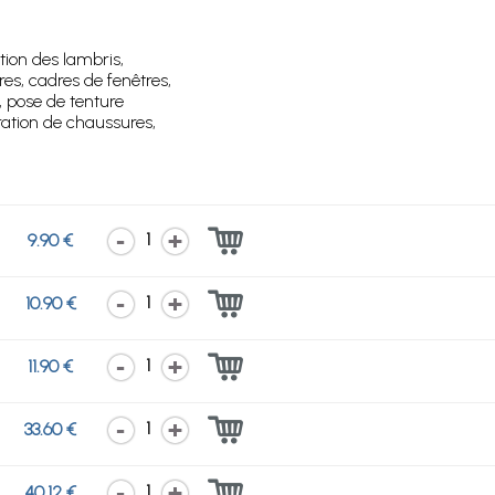
tion des lambris,
res, cadres de fenêtres,
, pose de tenture
ation de chaussures,
1
9.90 €
1
10.90 €
1
11.90 €
1
33.60 €
1
40.12 €