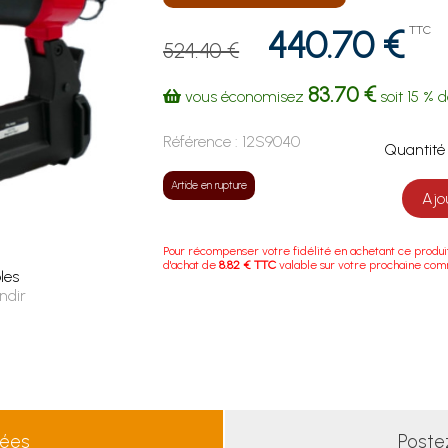
440.70 €
TTC
524.40 €
83.70 €
vous économisez
soit
15 %
d
Référence :
12S9040
Quanti
Article en rupture
Ajo
Pour récompenser votre fidélité en achetant ce produi
d'achat de
8.82 € TTC
valable sur votre prochaine co
les
ndir
lées
Poste