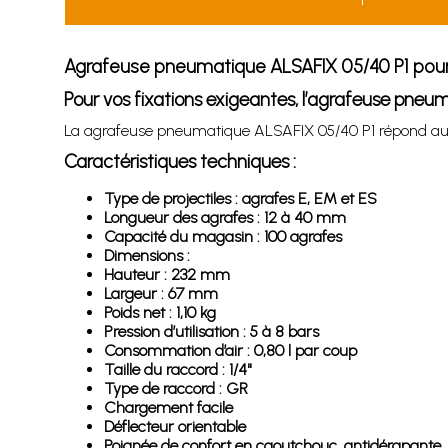
Agrafeuse pneumatique ALSAFIX 05/40 P1 pour
Pour vos fixations exigeantes, l’agrafeuse pneu
La agrafeuse pneumatique ALSAFIX 05/40 P1 répond aux 
Caractéristiques techniques :
Type de projectiles : agrafes E, EM et ES
Longueur des agrafes : 12 à 40 mm
Capacité du magasin : 100 agrafes
Dimensions :
Hauteur : 232 mm
Largeur : 67 mm
Poids net : 1,10 kg
Pression d’utilisation : 5 à 8 bars
Consommation d’air : 0,80 l par coup
Taille du raccord : 1/4"
Type de raccord : GR
Chargement facile
Déflecteur orientable
Poignée de confort en caoutchouc, antidérapante, ré