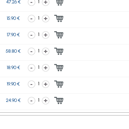
1
47.26 €
1
15.90 €
1
17.90 €
1
58.80 €
1
18.90 €
1
19.90 €
1
24.90 €