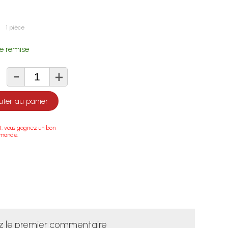
1 pièce
e remise
-
+
té
uter au panier
t, vous gagnez un bon
mmande.
z le premier commentaire