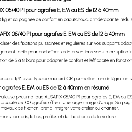
IX 05/40 P1 pour agrafes E, EM ou ES de 12 à 40mm
g et sa poignée de confort en caoutchouc, antidérapante, réduisant
FIX 05/40 P1 pour agrafes E, EM ou ES de 12 à 40mm
liser des fixations puissantes et régulières sur vos supports adap
gement facile pour enchaîner les interventions sans interruption in
ation de 5 à 8 bars pour adapter le confort et l’efficacité en fonctio
u raccord 1/4" avec type de raccord GR permettent une intégration
r agrafes E, EM ou ES de 12 à 40mm en résumé
grafeuse pneumatique ALSAFIX 05/40 P1 pour agrafes E, EM ou ES 
 capacité de 100 agrafes offrent une large marge d’usage. Sa poi
ravaux de fixation, prêt à intégrer votre atelier ou chantier.
urs, lambris, lattes, profilés et de l'habitacle de la voiture.