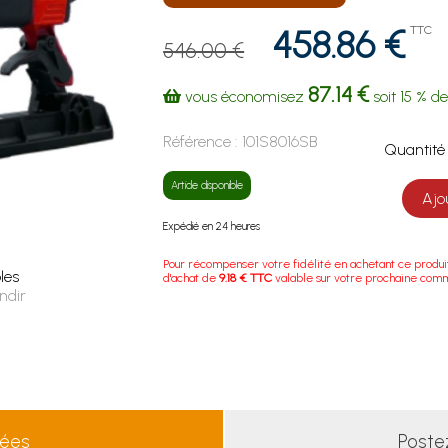
458.86 €
TTC
546.00 €
87.14 €
vous économisez
soit
15 %
de
Référence :
101S8016SB
Quanti
Article disponible
Ajo
Expédié en 24 heures
Pour récompenser votre fidélité en achetant ce produi
les
d'achat de
9.18 € TTC
valable sur votre prochaine com
ndir
lées
Poste