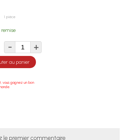
1 pièce
 remise
-
+
té
uter au panier
t, vous gagnez un bon
mande.
z le premier commentaire