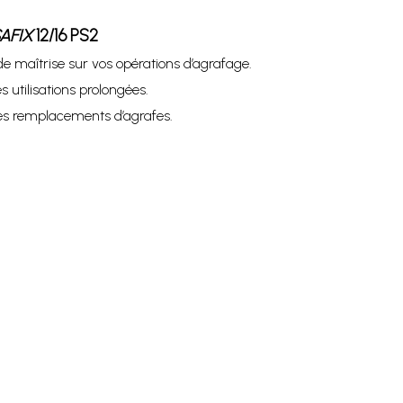
AFIX
12/16 PS2
de maîtrise sur vos opérations d’agrafage.
utilisations prolongées.
es remplacements d’agrafes.