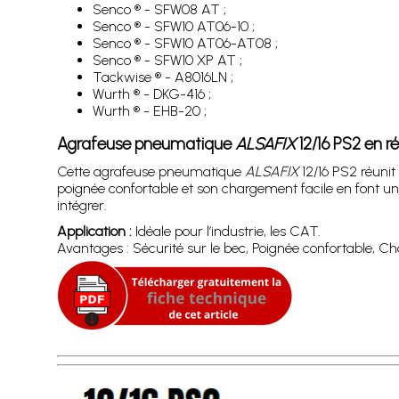
Senco ® - SFW08 AT ;
Senco ® - SFW10 AT06-10 ;
Senco ® - SFW10 AT06-AT08 ;
Senco ® - SFW10 XP AT ;
Tackwise ® - A8016LN ;
Wurth ® - DKG-416 ;
Wurth ® - EHB-20 ;
Agrafeuse pneumatique
ALSAFIX
12/16 PS2 en 
Cette agrafeuse pneumatique
ALSAFIX
12/16 PS2 réunit
poignée confortable et son chargement facile en font un 
intégrer.
Application :
Idéale pour l’industrie, les CAT.
Avantages : Sécurité sur le bec, Poignée confortable, Ch