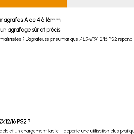
ur agrafes A de 4 à 16mm
 un agrafage sûr et précis
 maîtrisées ? L’agrafeuse pneumatique
ALSAFIX
12/16 PS2 répond 
IX
12/16 PS2 ?
le et un chargement facile. Il apporte une utilisation plus prati