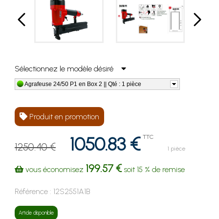
Sélectionnez le modèle désiré
Agrafeuse 24/50 P1 en Box 2 || Qté : 1 pièce
Produit en promotion
1050.83 €
TTC
1250.40 €
1 pièce
199.57 €
vous économisez
soit
15 %
de remise
Référence :
12S2551A1B
Article disponible