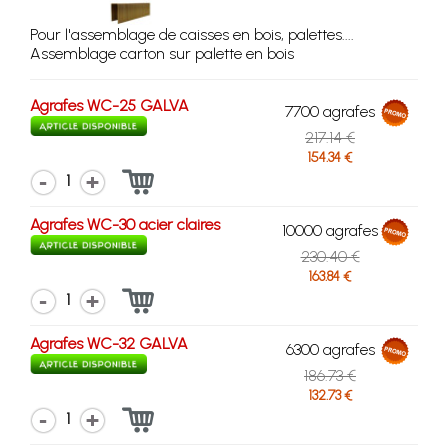
Pour l'assemblage de caisses en bois, palettes....
Assemblage carton sur palette en bois
Agrafes WC-25 GALVA
7700 agrafes
217.14 €
154.34 €
1
Agrafes WC-30 acier claires
10000 agrafes
230.40 €
163.84 €
1
Agrafes WC-32 GALVA
6300 agrafes
186.73 €
132.73 €
1