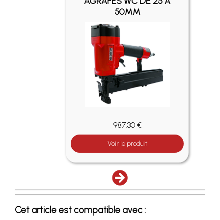
15 À
AGRAFES WC DE 25 À
50MM
987.30 €
Voir le produit
Cet article est compatible avec :