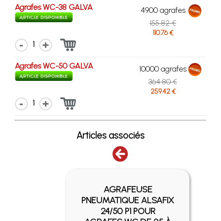
Agrafes WC-38 GALVA
4900 agrafes
155.82 €
110.76 €
1
Agrafes WC-50 GALVA
10000 agrafes
364.80 €
259.42 €
1
Articles associés
AGRAFEUSE
SAFIX
PNEUMATIQUE ALSAFIX
R
24/50 P1 POUR