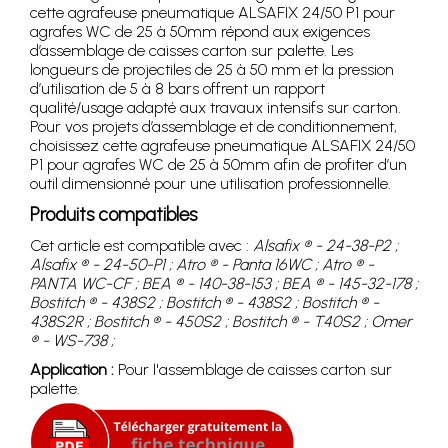
cette agrafeuse pneumatique ALSAFIX 24/50 P1 pour
agrafes WC de 25 à 50mm répond aux exigences
d’assemblage de caisses carton sur palette. Les
longueurs de projectiles de 25 à 50 mm et la pression
d’utilisation de 5 à 8 bars offrent un rapport
qualité/usage adapté aux travaux intensifs sur carton.
Pour vos projets d’assemblage et de conditionnement,
choisissez cette agrafeuse pneumatique ALSAFIX 24/50
P1 pour agrafes WC de 25 à 50mm afin de profiter d’un
outil dimensionné pour une utilisation professionnelle.
Produits compatibles
Cet article est compatible avec :
Alsafix ® - 24-38-P2 ;
Alsafix ® - 24-50-P1 ; Atro ® - Panta 16WC ; Atro ® -
PANTA WC-CF ; BEA ® - 140-38-153 ; BEA ® - 145-32-178 ;
Bostitch ® - 438S2 ; Bostitch ® - 438S2 ; Bostitch ® -
438S2R ; Bostitch ® - 450S2 ; Bostitch ® - T40S2 ; Omer
® - WS-738 ;
Application :
Pour l'assemblage de caisses carton sur
palette.