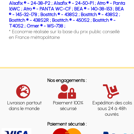
Alsafix ® - 24-38-P2 ;
Alsafix ® - 24-50-P1 ;
Atro ® - Panta
16WC ;
Atro ® - PANTA WC-CF ;
BEA ® - 140-38-153 ;
BEA
® - 145-32-178 ;
Bostitch ® - 438S2 ;
Bostitch ® - 438S2 ;
Bostitch ® - 438S2R ;
Bostitch ® - 450S2 ;
Bostitch ® -
T40S2 ;
Omer ® - WS-738 ;
* Economie réalisée sur la base du prix public conseillé
en France métropolitaine
Nos engagements :
Livraison partout
Paiement 100%
Expédition des colis
dans le monde
sécurisé
sous 24 à 48h
ouvrés.
Paiement sécurisé :