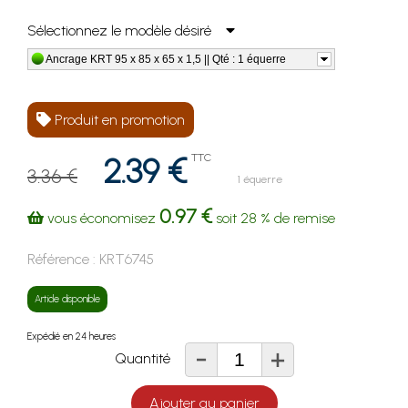
Sélectionnez le modèle désiré
Ancrage KRT 95 x 85 x 65 x 1,5 || Qté : 1 équerre
Produit en promotion
2.39 €
TTC
3.36 €
1 équerre
0.97 €
vous économisez
soit
28 %
de remise
Référence :
KRT6745
Article disponible
Expédié en 24 heures
-
+
Quantité
Ajouter au panier