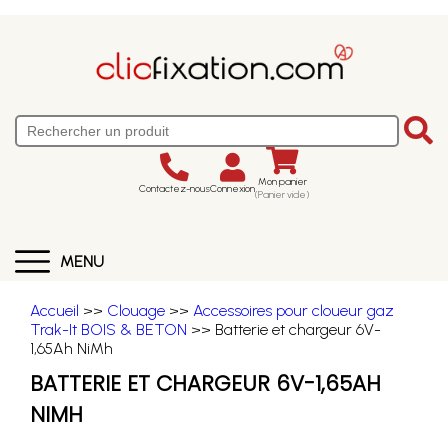
Mon panier
Contactez-nous
Connexion
(Panier vide)
MENU
Accueil
>>
Clouage
>>
Accessoires pour cloueur gaz
Trak-It BOIS & BETON
>> Batterie et chargeur 6V-
1,65Ah NiMh
BATTERIE ET CHARGEUR 6V-1,65AH
NIMH