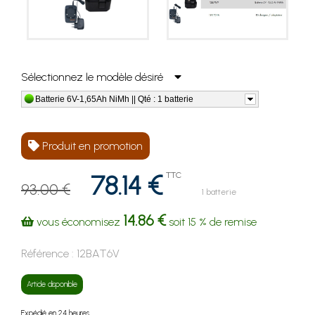
Sélectionnez le modèle désiré
Batterie 6V-1,65Ah NiMh || Qté : 1 batterie
Produit en promotion
78.14 €
TTC
93.00 €
1 batterie
14.86 €
vous économisez
soit
15 %
de remise
Référence :
12BAT6V
Article disponible
Expédié en 24 heures