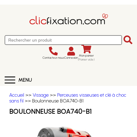
Mon panier
Contactez-nous
Connexion
(Panier vide)
MENU
Accueil
>>
Vissage
>>
Perceuses visseuses et clé à choc
sans fil
>> Boulonneuse BOA740-B1
BOULONNEUSE BOA740-B1