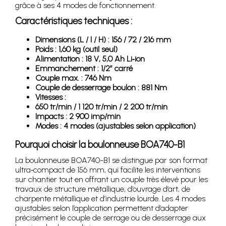
grâce à ses 4 modes de fonctionnement.
Caractéristiques techniques :
Dimensions (L / l / H) : 156 / 72 / 216 mm
Poids : 1,60 kg (outil seul)
Alimentation : 18 V, 5,0 Ah Li‑ion
Emmanchement : 1/2” carré
Couple max. : 746 Nm
Couple de desserrage boulon : 881 Nm
Vitesses :
650 tr/min / 1 120 tr/min / 2 200 tr/min
Impacts : 2 900 imp/min
Modes : 4 modes (ajustables selon application)
Pourquoi choisir la boulonneuse BOA740-B1
La boulonneuse BOA740-B1 se distingue par son format
ultra‑compact de 156 mm, qui facilite les interventions
sur chantier tout en offrant un couple très élevé pour les
travaux de structure métallique, d’ouvrage d’art, de
charpente métallique et d’industrie lourde. Les 4 modes
ajustables selon l’application permettent d’adapter
précisément le couple de serrage ou de desserrage aux