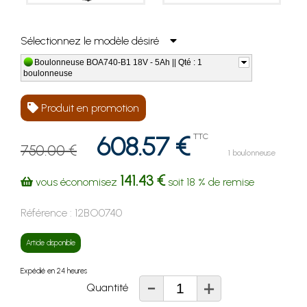
Sélectionnez le modèle désiré
Boulonneuse BOA740-B1 18V - 5Ah || Qté : 1
boulonneuse
Produit en promotion
608.57 €
TTC
750.00 €
1 boulonneuse
141.43 €
vous économisez
soit
18 %
de remise
Référence :
12BO0740
Article disponible
Expédié en 24 heures
-
+
Quantité