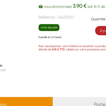
3.90 €
vous économisez
soit
16 %
de 
Référence :
GAZ0020
Quanti
Article disponible
Ajo
Expédié en 24 heures
Pour récompenser votre fidélité en achetant ce produi
d'achat de
0.41 € TTC
valable sur votre prochaine co
le
ndir
lées
Poste