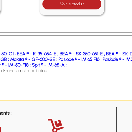
Voir le produit
J-50-G1 ;
BEA ® - R-35-654-E ;
BEA ® - SK-350-651-E ;
BEA ® - SK-
-GB ;
Makita ® - GF-600-SE ;
Paslode ® - IM 65 F16 ;
Paslode ® - IM
t ® - IM-50-F18 ;
Spit ® - IM-65-A ;
en France métropolitaine
ents :