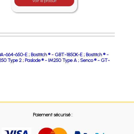
Voir le produit
DA-664-650-E ;
Bostitch ® - GBT-1850K-E ;
Bostitch ® -
250 Type 2 ;
Paslode ® - IM250 Type A ;
Senco ® - GT-
Paiement sécurisé :