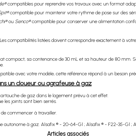
de®
compatibles pour reprendre vos travaux avec un format adapt
pit®
compatible pour maintenir votre rythme de pose sur des séri
chi®
ou
Senco®
compatible pour conserver une alimentation confo
e. Les compatibilités listées doivent correspondre exactement à v
at compact, sa contenance de 30 mL et sa hauteur de 80 mm. Sa c
e.
tible avec votre modèle, cette référence répond à un besoin préc
s un cloueur ou agrafeuse à gaz
 cartouche de gaz dans le logement prévu à cet effet.
 les joints sont bien serrés.
t de commencer à travailler.
utonome à gaz. Alsafix ® - 20-64-G1 ; Alsafix ® - F22-35-G1 ; Al
Articles associés