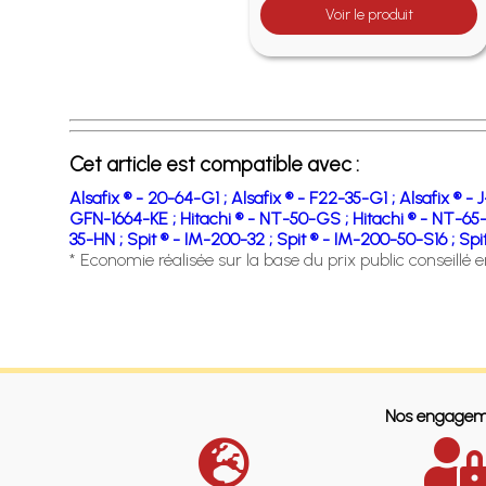
Voir le produit
Cet article est compatible avec :
Alsafix ® - 20-64-G1 ;
Alsafix ® - F22-35-G1 ;
Alsafix ® - 
GFN-1664-KE ;
Hitachi ® - NT-50-GS ;
Hitachi ® - NT-65
35-HN ;
Spit ® - IM-200-32 ;
Spit ® - IM-200-50-S16 ;
Spi
* Economie réalisée sur la base du prix public conseillé 
Nos engagem