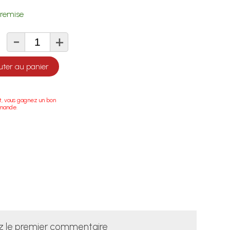
remise
-
+
té
uter au panier
t, vous gagnez un bon
mmande.
z le premier commentaire