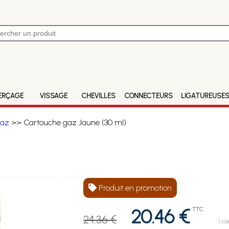
ERÇAGE
VISSAGE
CHEVILLES
CONNECTEURS
LIGATUREUSE
gaz
>> Cartouche gaz Jaune (30 ml)
Produit en promotion
20.46 €
TTC
24.36 €
1 ca