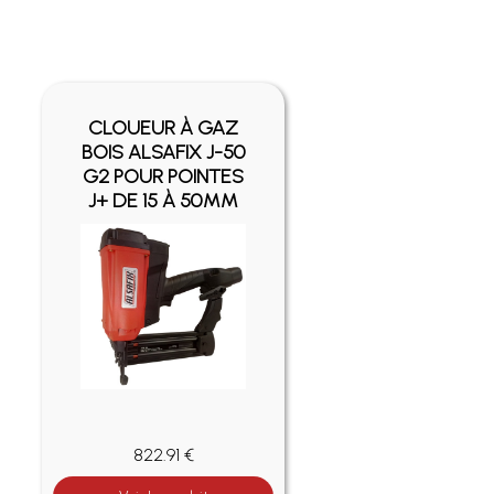
CLOUEUR À GAZ
BOIS ALSAFIX J-50
G2 POUR POINTES
J+ DE 15 À 50MM
822.91 €