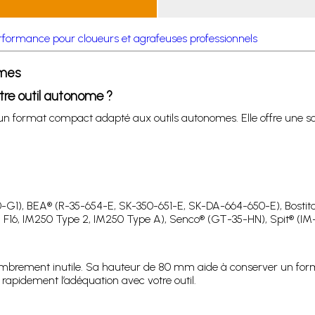
erformance pour cloueurs et agrafeuses professionnels
omes
tre outil autonome ?
n format compact adapté aux outils autonomes. Elle offre une so
0-G1), BEA® (R-35-654-E, SK-350-651-E, SK-DA-664-650-E), Bosti
 F16, IM250 Type 2, IM250 Type A), Senco® (GT-35-HN), Spit® (IM
brement inutile. Sa hauteur de 80 mm aide à conserver un format
rapidement l’adéquation avec votre outil.