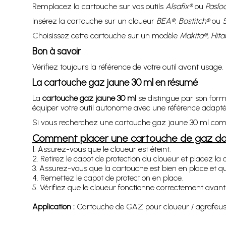
Remplacez la cartouche sur vos outils
Alsafix®
ou
Paslo
Insérez la cartouche sur un cloueur
BEA®
,
Bostitch®
ou
S
Choisissez cette cartouche sur un modèle
Makita®
,
Hita
Bon à savoir
Vérifiez toujours la référence de votre outil avant usag
La cartouche gaz jaune 30 ml en résumé
La
cartouche gaz jaune 30 ml
se distingue par son form
équiper votre outil autonome avec une référence adapté
Si vous recherchez une cartouche gaz jaune 30 ml compa
Comment placer une cartouche de gaz dan
1. Assurez-vous que le cloueur est éteint.
2. Retirez le capot de protection du cloueur et placez la
3. Assurez-vous que la cartouche est bien en place et que
4. Remettez le capot de protection en place.
5. Vérifiez que le cloueur fonctionne correctement avan
Application :
Cartouche de GAZ pour cloueur / agrafeuse a