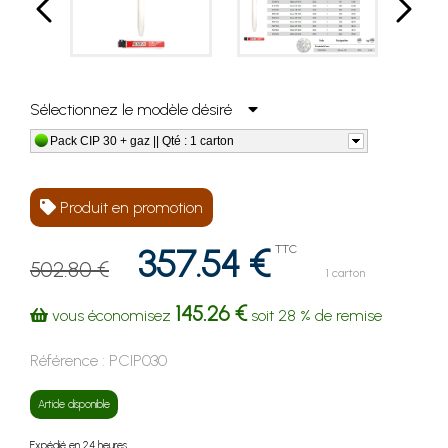
Sélectionnez le modèle désiré
Pack CIP 30 + gaz || Qté : 1 carton
Produit en promotion
357.54 €
TTC
502.80 €
1 carton
145.26 €
vous économisez
soit
28 %
de remise
Référence :
PCIP030
Article disponible
Expédié en 24 heures