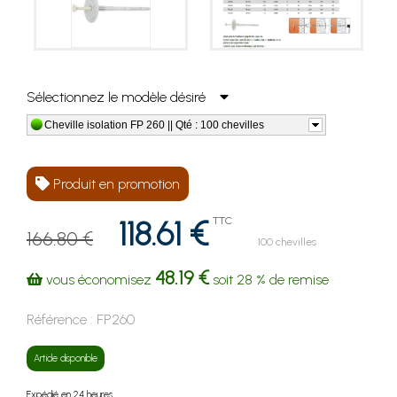
Sélectionnez le modèle désiré
Cheville isolation FP 260 || Qté : 100 chevilles
Produit en promotion
118.61 €
TTC
166.80 €
100 chevilles
48.19 €
vous économisez
soit
28 %
de remise
Référence :
FP260
Article disponible
Expédié en 24 heures