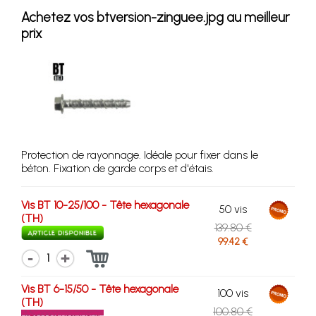
Achetez vos btversion-zinguee.jpg au meilleur
prix
Protection de rayonnage. Idéale pour fixer dans le
béton. Fixation de garde corps et d'étais.
Vis BT 10-25/100 - Tête hexagonale
50 vis
(TH)
139.80 €
99.42 €
1
Vis BT 6-15/50 - Tête hexagonale
100 vis
(TH)
100.80 €