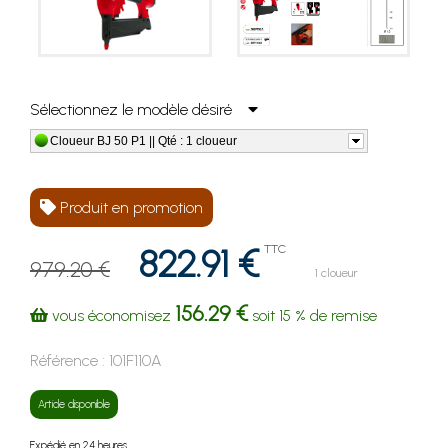
Sélectionnez le modèle désiré
Cloueur BJ 50 P1 || Qté : 1 cloueur
Produit en promotion
822.91 €
TTC
979.20 €
1 cloueur
156.29 €
vous économisez
soit
15 %
de remise
Référence :
101F110A
Article disponible
Expédié en 24 heures