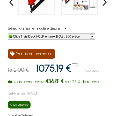
Sélectionnez le modèle désiré
Clips InvisiDeck I-CLP en inox || Qté : 900 pièce
Produit en promotion
1075.19 €
TTC
1512.00 €
900 pièce
436.81 €
vous économisez
soit
28 %
de remise
Référence :
I-CLP
Article disponible
Expédié en 24 heures