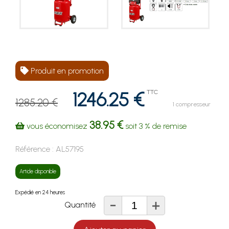
Produit en promotion
1246.25 €
TTC
1285.20 €
1 compresseur
38.95 €
vous économisez
soit
3 %
de remise
Référence :
AL57195
Article disponible
Expédié en 24 heures
-
+
Quantité