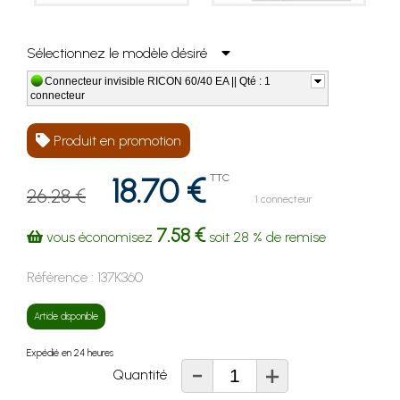
Sélectionnez le modèle désiré
Connecteur invisible RICON 60/40 EA || Qté : 1
connecteur
Produit en promotion
18.70 €
TTC
26.28 €
1 connecteur
7.58 €
vous économisez
soit
28 %
de remise
Référence :
137K360
Article disponible
Expédié en 24 heures
-
+
Quantité