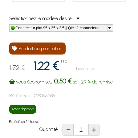
Sélectionnez le modèle désiré
Connecteur plat 95 x 35 x 2,5 || Qté : 1 connecteur
Produit en promotion
1.22 €
TTC
1.72 €
1 connecteur
0.50 €
vous économisez
soit
29 %
de remise
Référence :
CP095035
Article disponible
Expédié en 24 heures
-
+
Quantité