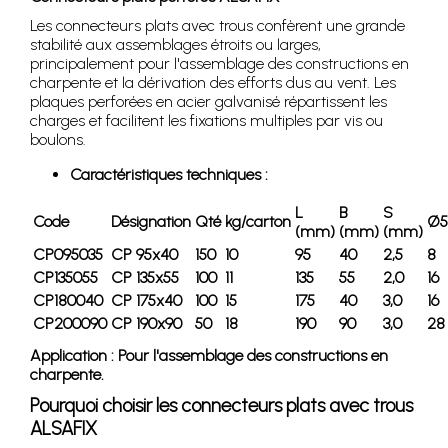
Les connecteurs plats avec trous confèrent une grande
stabilité aux assemblages étroits ou larges,
principalement pour l'assemblage des constructions en
charpente et la dérivation des efforts dus au vent. Les
plaques perforées en acier galvanisé répartissent les
charges et facilitent les fixations multiples par vis ou
boulons.
Caractéristiques techniques :
L
B
S
Code
Désignation
Qté
kg/carton
Ø5
(mm)
(mm)
(mm)
CP095035
CP 95x40
150
10
95
40
2,5
8
CP135055
CP 135x55
100
11
135
55
2,0
16
CP180040
CP 175x40
100
15
175
40
3,0
16
CP200090
CP 190x90
50
18
190
90
3,0
28
Application : Pour l'assemblage des constructions en
charpente.
Pourquoi choisir les connecteurs plats avec trous
ALSAFIX