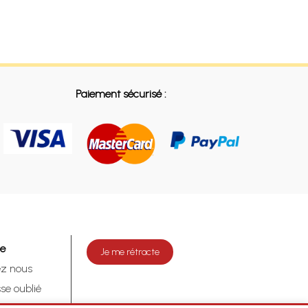
Paiement sécurisé :
de
Je me rétracte
ez nous
se oublié