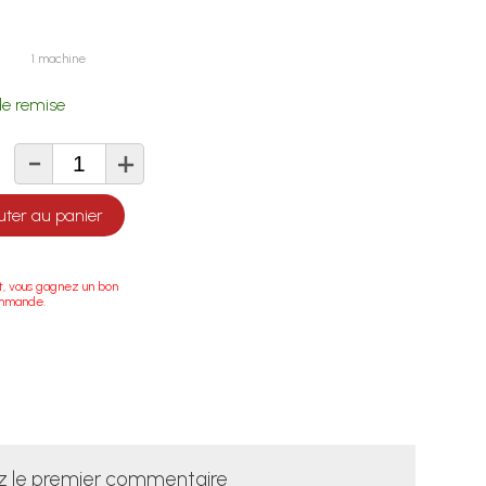
C
1 machine
e remise
-
+
té
uter au panier
t, vous gagnez un bon
ommande.
z le premier commentaire