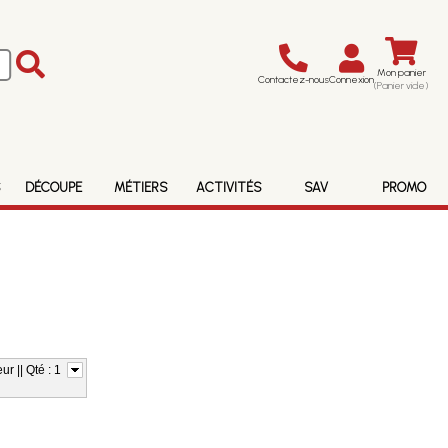
Mon panier
Contactez-nous
Connexion
(Panier vide)
S
DÉCOUPE
MÉTIERS
ACTIVITÉS
SAV
PROMO
ur || Qté : 1