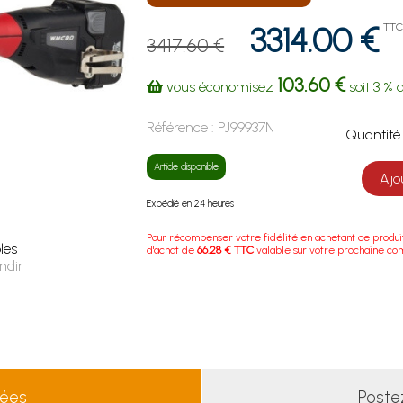
3314.00 €
TT
3417.60 €
103.60 €
vous économisez
soit
3 %
d
Référence :
PJ99937N
Quanti
Article disponible
Ajo
Expédié en 24 heures
Pour récompenser votre fidélité en achetant ce produi
les
d'achat de
66.28 € TTC
valable sur votre prochaine c
ndir
lées
Poste