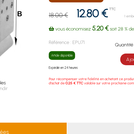
12.80 €
TTC
18.00 €
1 emb
5.20 €
vous économisez
soit
28 %
de
Référence :
EPU71
Quanti
Article disponible
Ajo
Expédié en 24 heures
Pour récompenser votre fidélité en achetant ce produi
les
d'achat de
0.25 € TTC
valable sur votre prochaine co
ndir
lées