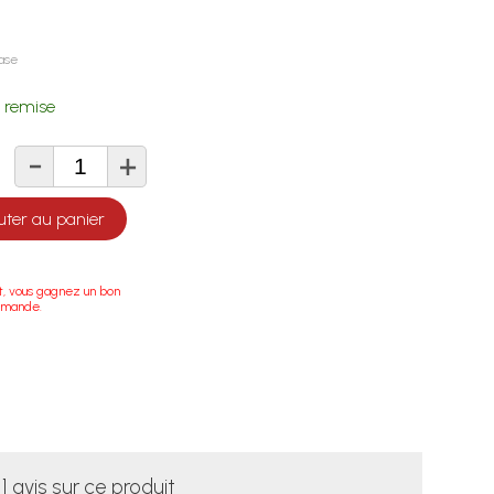
ase
 remise
-
+
té
uter au panier
t, vous gagnez un bon
mmande.
1 avis sur ce produit